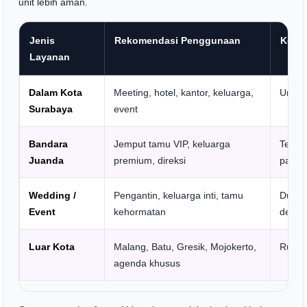
unit lebih aman.
Jenis
Rekomendasi Penggunaan
Komp
Layanan
Dalam Kota
Meeting, hotel, kantor, keluarga,
Unit, 
Surabaya
event
Bandara
Jemput tamu VIP, keluarga
Termin
Juanda
premium, direksi
parkir
Wedding /
Pengantin, keluarga inti, tamu
Durasi
Event
kehormatan
dekora
Luar Kota
Malang, Batu, Gresik, Mojokerto,
Rute, 
agenda khusus