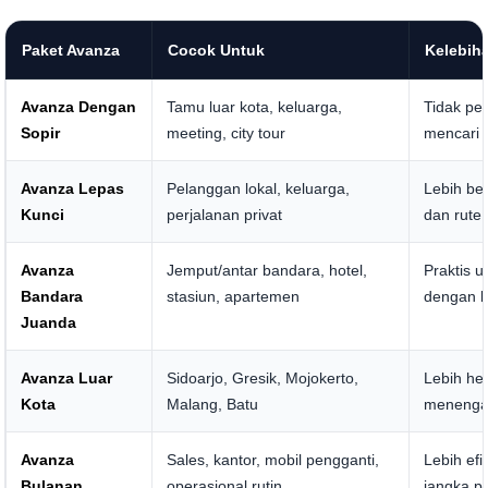
Paket Avanza
Cocok Untuk
Kelebih
Avanza Dengan
Tamu luar kota, keluarga,
Tidak pe
Sopir
meeting, city tour
mencari 
Avanza Lepas
Pelanggan lokal, keluarga,
Lebih be
Kunci
perjalanan privat
dan rute
Avanza
Jemput/antar bandara, hotel,
Praktis 
Bandara
stasiun, apartemen
dengan k
Juanda
Avanza Luar
Sidoarjo, Gresik, Mojokerto,
Lebih hem
Kota
Malang, Batu
meneng
Avanza
Sales, kantor, mobil pengganti,
Lebih ef
Bulanan
operasional rutin
jangka p