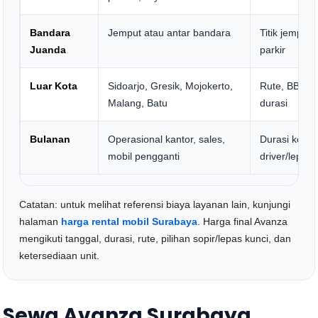
Bandara
Jemput atau antar bandara
Titik jemput,
Juanda
parkir
Luar Kota
Sidoarjo, Gresik, Mojokerto,
Rute, BBM, to
Malang, Batu
durasi
Bulanan
Operasional kantor, sales,
Durasi kontr
mobil pengganti
driver/lepas 
Catatan: untuk melihat referensi biaya layanan lain, kunjungi
halaman
harga rental mobil Surabaya
. Harga final Avanza
mengikuti tanggal, durasi, rute, pilihan sopir/lepas kunci, dan
ketersediaan unit.
Sewa Avanza Surabaya