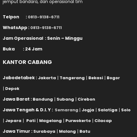
jemput bandara, dan operasional tim
Telpon :
0813-9138-6711
WhatsApp :
0813-9138-6711
Jam Operasional : Senin – Minggu
Buka : 24 Jam
KANTOR CABANG
Jabodetabek :
|
|
|
Jakarta
Tangerang
Bekasi
Bogor
|
Depok
Jawa Barat :
|
|
Bandung
Subang
Cirebon
Jawa Tengah & D.I. Y :
|
|
|
Semarang
Jogja
Salatiga
Solo
|
|
|
|
|
Jepara
Pati
Magelang
Purwokerto
Cilacap
Jawa Timur :
|
|
Surabaya
Malang
Batu