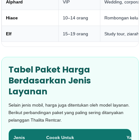
Alphard
VIP
Wedding, corporat
Hiace
10–14 orang
Rombongan keluar
Elf
15–19 orang
Study tour, ziara
Tabel Paket Harga
Berdasarkan Jenis
Layanan
Selain jenis mobil, harga juga ditentukan oleh model layanan.
Berikut perbandingan paket yang paling sering ditanyakan
pelanggan Thalita Rentcar.
Jenis
Cocok Untuk
Yang 