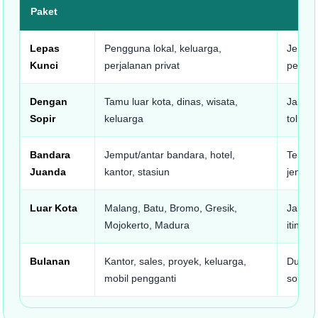
Paket
Lepas
Pengguna lokal, keluarga,
Jenis m
Kunci
perjalanan privat
penggu
Dengan
Tamu luar kota, dinas, wisata,
Jam pe
Sopir
keluarga
tol, par
Bandara
Jemput/antar bandara, hotel,
Termina
Juanda
kantor, stasiun
jenis m
Luar Kota
Malang, Batu, Bromo, Gresik,
Jarak, 
Mojokerto, Madura
itinera
Bulanan
Kantor, sales, proyek, keluarga,
Durasi 
mobil pengganti
sopir/