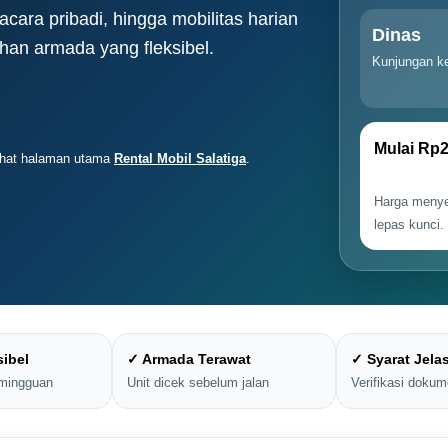
cara pribadi, hingga mobilitas harian
Dinas
ihan armada yang fleksibel.
Kunjungan ke
Mulai Rp2
 lihat halaman utama
Rental Mobil Salatiga
.
Harga menyes
lepas kunci.
sibel
✓ Armada Terawat
✓ Syarat Jela
 mingguan
Unit dicek sebelum jalan
Verifikasi dokum