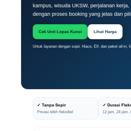
kampus, wisuda UKSW, perjalanan kerja, a
dengan proses booking yang jelas dan pil
Cek Unit Lepas Kunci
Lihat Harga
Untuk layanan dengan sopir, Hiace, Elf, dan paket all-in,
✓ Tanpa Sopir
✓ Durasi Flek
Privasi lebih fleksibel
12 jam, 24 jam,