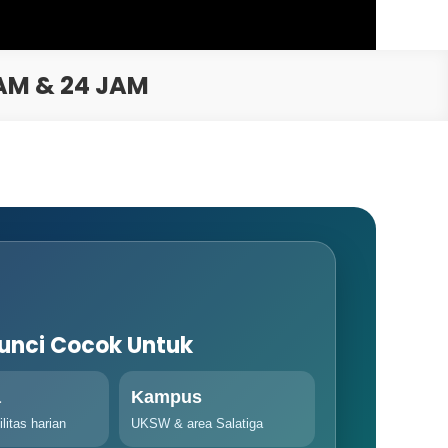
AM & 24 JAM
unci Cocok Untuk
a
Kampus
litas harian
UKSW & area Salatiga