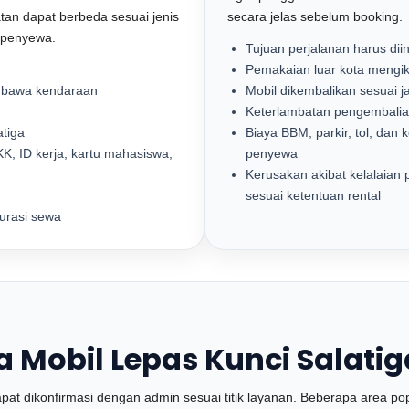
atan dapat berbeda sesuai jenis
secara jelas sebelum booking.
a penyewa.
Tujuan perjalanan harus dii
Pemakaian luar kota mengik
embawa kendaraan
Mobil dikembalikan sesuai j
Keterlambatan pengembalia
atiga
Biaya BBM, parkir, tol, dan
K, ID kerja, kartu mahasiswa,
penyewa
Kerusakan akibat kelalaia
sesuai ketentuan rental
durasi sewa
 Mobil Lepas Kunci Salatig
at dikonfirmasi dengan admin sesuai titik layanan. Beberapa area popul