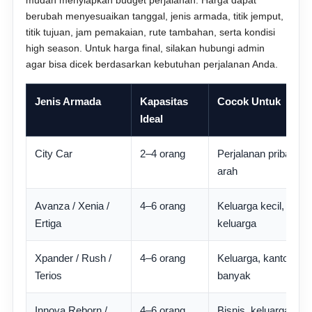
mudah menyiapkan budget perjalanan. Harga dapat
berubah menyesuaikan tanggal, jenis armada, titik jemput,
titik tujuan, jam pemakaian, rute tambahan, serta kondisi
high season. Untuk harga final, silakan hubungi admin
agar bisa dicek berdasarkan kebutuhan perjalanan Anda.
Jenis Armada
Kapasitas
Cocok Untuk
Ideal
City Car
2–4 orang
Perjalanan pribadi, 
arah
Avanza / Xenia /
4–6 orang
Keluarga kecil, perj
Ertiga
keluarga
Xpander / Rush /
4–6 orang
Keluarga, kantor, ba
Terios
banyak
Innova Reborn /
4–6 orang
Bisnis, keluarga ny