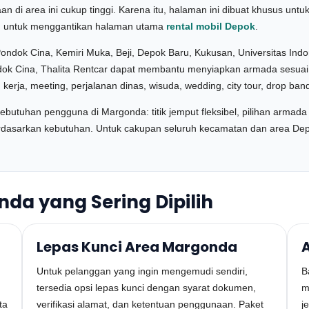
 di area ini cukup tinggi. Karena itu, halaman ini dibuat khusus u
an untuk menggantikan halaman utama
rental mobil Depok
.
Pondok Cina, Kemiri Muka, Beji, Depok Baru, Kukusan, Universitas Ind
ok Cina, Thalita Rentcar dapat membantu menyiapkan armada sesuai
kerja, meeting, perjalanan dinas, wisuda, wedding, city tour, drop band
butuhan pengguna di Margonda: titik jemput fleksibel, pilihan armada y
erdasarkan kebutuhan. Untuk cakupan seluruh kecamatan dan area Dep
da yang Sering Dipilih
Lepas Kunci Area Margonda
Untuk pelanggan yang ingin mengemudi sendiri,
B
tersedia opsi lepas kunci dengan syarat dokumen,
m
ta
verifikasi alamat, dan ketentuan penggunaan. Paket
j