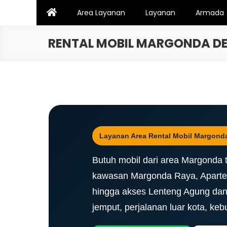
Skip
Area Layanan
Layanan
Armada
to
content
RENTAL MOBIL MARGONDA DE
Layanan Area Rental Mobil Margonda
Butuh mobil dari area Margonda 
kawasan Margonda Raya, Apartem
hingga akses Lenteng Agung dan J
jemput, perjalanan luar kota, ke