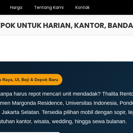
Harga
Tentang Kami
Kontak
POK UNTUK HARIAN, KANTOR, BAND
 Raya, UI, Beji & Depok Baru
tanpa harus repot mencari unit mendadak? Thalita Rentc
en Margonda Residence, Universitas Indonesia, Pondok
akarta Selatan. Tersedia pilihan mobil dengan sopir, le
butuhan kantor, wisata, wedding, hingga sewa bulanan.