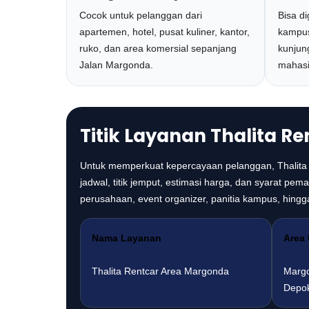
Cocok untuk pelanggan dari
Bisa d
apartemen, hotel, pusat kuliner, kantor,
kampus
ruko, dan area komersial sepanjang
kunjun
Jalan Margonda.
mahasi
Titik Layanan Thalita R
Untuk memperkuat kepercayaan pelanggan, Thalita
jadwal, titik jemput, estimasi harga, dan syarat p
perusahaan, event organizer, panitia kampus, hingga
Nama Layanan
Area
Thalita Rentcar Area Margonda
Margo
Depo