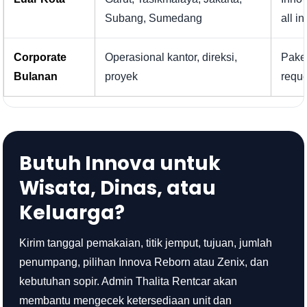
Subang, Sumedang
all in
Corporate
Operasional kantor, direksi,
Pake
Bulanan
proyek
requ
Butuh Innova untuk
Wisata, Dinas, atau
Keluarga?
Kirim tanggal pemakaian, titik jemput, tujuan, jumlah
penumpang, pilihan Innova Reborn atau Zenix, dan
kebutuhan sopir. Admin Thalita Rentcar akan
membantu mengecek ketersediaan unit dan