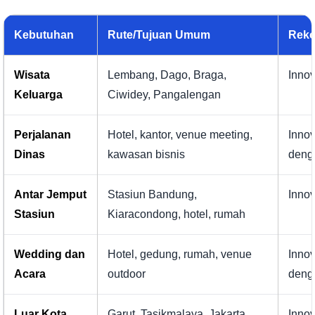
Kebutuhan
Rute/Tujuan Umum
Reko
Wisata
Lembang, Dago, Braga,
Inno
Keluarga
Ciwidey, Pangalengan
Perjalanan
Hotel, kantor, venue meeting,
Inno
Dinas
kawasan bisnis
deng
Antar Jemput
Stasiun Bandung,
Inno
Stasiun
Kiaracondong, hotel, rumah
Wedding dan
Hotel, gedung, rumah, venue
Inno
Acara
outdoor
deng
Luar Kota
Garut, Tasikmalaya, Jakarta,
Innov