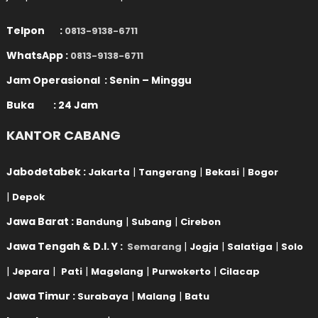
Telpon :
0813-9138-6711
WhatsApp :
0813-9138-6711
Jam Operasional : Senin – Minggu
Buka : 24 Jam
KANTOR CABANG
Jabodetabek :
|
|
|
Jakarta
Tangerang
Bekasi
Bogor
|
Depok
Jawa Barat :
|
|
Bandung
Subang
Cirebon
Jawa Tengah & D.I. Y :
|
|
|
Semarang
Jogja
Salatiga
Solo
|
|
|
|
|
Jepara
Pati
Magelang
Purwokerto
Cilacap
Jawa Timur :
|
|
Surabaya
Malang
Batu