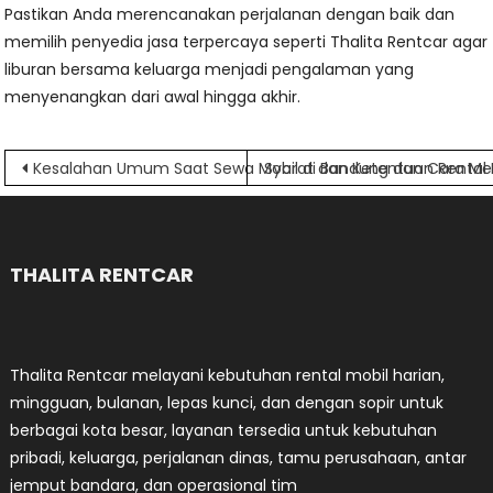
Pastikan Anda merencanakan perjalanan dengan baik dan
memilih penyedia jasa terpercaya seperti Thalita Rentcar agar
liburan bersama keluarga menjadi pengalaman yang
menyenangkan dari awal hingga akhir.
Navigasi
Kesalahan Umum Saat Sewa Mobil di Bandung dan Cara Me
Syarat dan Ketentuan Rental
pos
THALITA RENTCAR
Thalita Rentcar melayani kebutuhan rental mobil harian,
mingguan, bulanan, lepas kunci, dan dengan sopir untuk
berbagai kota besar, layanan tersedia untuk kebutuhan
pribadi, keluarga, perjalanan dinas, tamu perusahaan, antar
jemput bandara, dan operasional tim