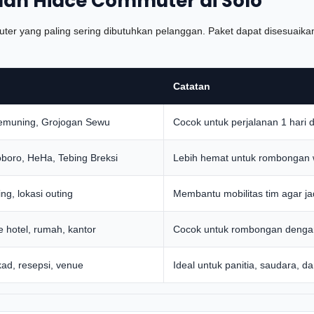
an Hiace Commuter di Solo
 yang paling sering dibutuhkan pelanggan. Paket dapat disesuaikan d
Catatan
emuning, Grojogan Sewu
Cocok untuk perjalanan 1 hari
boro, HeHa, Tebing Breksi
Lebih hemat untuk rombongan w
ng, lokasi outing
Membantu mobilitas tim agar jad
hotel, rumah, kantor
Cocok untuk rombongan dengan
kad, resepsi, venue
Ideal untuk panitia, saudara,