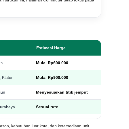
an struktur ini, halaman Commuter tetap fokus pada
Estimasi Harga
as
Mulai Rp600.000
 Klaten
Mulai Rp900.000
iun
Menyesuaikan titik jemput
Surabaya
Sesuai rute
eason, kebutuhan luar kota, dan ketersediaan unit.