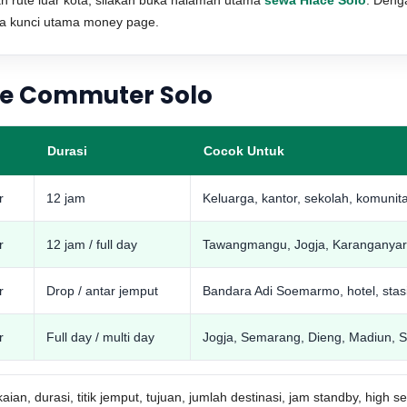
an rute luar kota, silakan buka halaman utama
sewa Hiace Solo
. Deng
ta kunci utama money page.
ce Commuter Solo
Durasi
Cocok Untuk
r
12 jam
Keluarga, kantor, sekolah, komunit
r
12 jam / full day
Tawangmangu, Jogja, Karanganyar,
r
Drop / antar jemput
Bandara Adi Soemarmo, hotel, stas
r
Full day / multi day
Jogja, Semarang, Dieng, Madiun, 
n, durasi, titik jemput, tujuan, jumlah destinasi, jam standby, high s