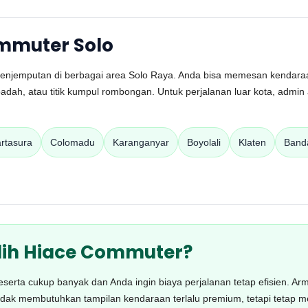
mmuter Solo
njemputan di berbagai area Solo Raya. Anda bisa memesan kendaraan 
ibadah, atau titik kumpul rombongan. Untuk perjalanan luar kota, adm
rtasura
Colomadu
Karanganyar
Boyolali
Klaten
Band
ih Hiace Commuter?
peserta cukup banyak dan Anda ingin biaya perjalanan tetap efisien. A
g tidak membutuhkan tampilan kendaraan terlalu premium, tetapi teta