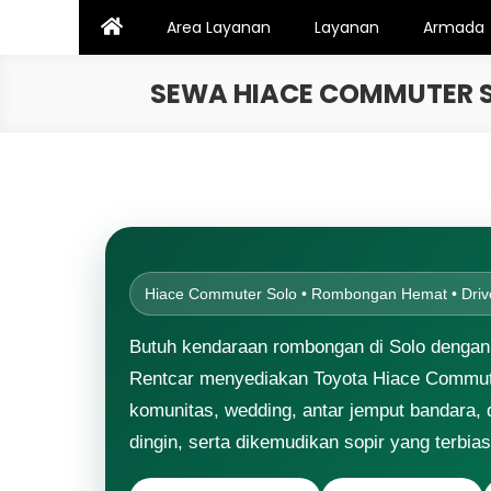
Skip
Area Layanan
Layanan
Armada
to
content
SEWA HIACE COMMUTER S
Hiace Commuter Solo • Rombongan Hemat • Dri
Butuh kendaraan rombongan di Solo dengan k
Rentcar menyediakan Toyota Hiace Commuter
komunitas, wedding, antar jemput bandara, d
dingin, serta dikemudikan sopir yang terbia