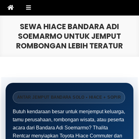
Skip
to
content
SEWA HIACE BANDARA ADI
SOEMARMO UNTUK JEMPUT
ROMBONGAN LEBIH TERATUR
ANTAR JEMPUT BANDARA SOLO • HIACE + SOPIR
Butuh kendaraan besar untuk menjemput keluarga,
tamu perusahaan, rombongan wisata, atau peserta
acara dari Bandara Adi Soemarmo? Thalita
Rentcar menyiapkan Toyota Hiace Commuter dan