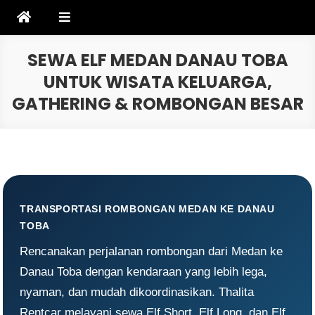
Skip
to
content
SEWA ELF MEDAN DANAU TOBA
UNTUK WISATA KELUARGA,
GATHERING & ROMBONGAN BESAR
TRANSPORTASI ROMBONGAN MEDAN KE DANAU
TOBA
Rencanakan perjalanan rombongan dari Medan ke
Danau Toba dengan kendaraan yang lebih lega,
nyaman, dan mudah dikoordinasikan. Thalita
Rentcar melayani sewa Elf Short, Elf Long, dan Elf