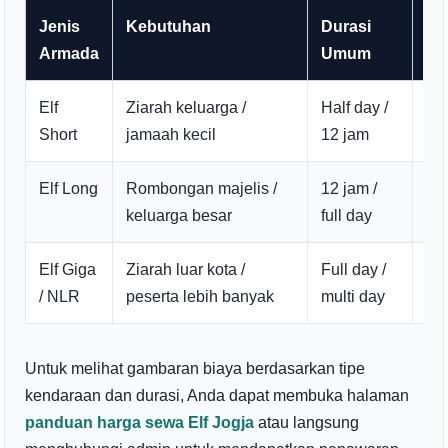
Jenis
Kebutuhan
Durasi
Ke
Armada
Umum
Elf
Ziarah keluarga /
Half day /
Coc
Short
jamaah kecil
12 jam
ku
Elf Long
Rombongan majelis /
12 jam /
Re
keluarga besar
full day
zia
Elf Giga
Ziarah luar kota /
Full day /
Co
/ NLR
peserta lebih banyak
multi day
ba
Untuk melihat gambaran biaya berdasarkan tipe
kendaraan dan durasi, Anda dapat membuka halaman
panduan harga sewa Elf Jogja
atau langsung