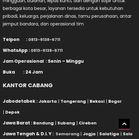
mingguan, bulanan, lepas kunci, dan dengan sopir untuk
berbagai kota besar, layanan tersedia untuk kebutuhan
pribadi, keluarga, perjalanan dinas, tamu perusahaan, antar
jemput bandara, dan operasional tim
Telpon :
0813-9138-6711
WhatsApp :
0813-9138-6711
Jam Operasional : Senin – Minggu
Buka : 24 Jam
KANTOR CABANG
Jabodetabek :
|
|
|
Jakarta
Tangerang
Bekasi
Bogor
|
Depok
Jawa Barat :
|
|
Bandung
Subang
Cirebon
Jawa Tengah & D.I. Y :
|
|
|
Semarang
Jogja
Salatiga
Solo