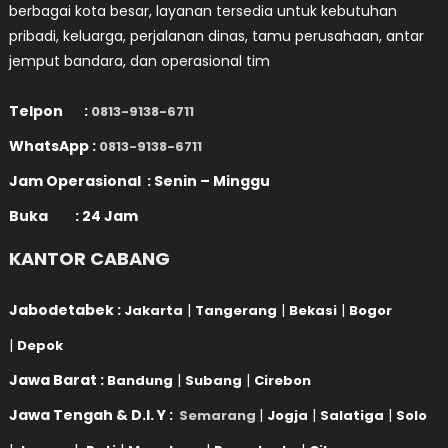
berbagai kota besar, layanan tersedia untuk kebutuhan
pribadi, keluarga, perjalanan dinas, tamu perusahaan, antar
jemput bandara, dan operasional tim
Telpon :
0813-9138-6711
WhatsApp :
0813-9138-6711
Jam Operasional : Senin – Minggu
Buka : 24 Jam
KANTOR CABANG
Jabodetabek :
|
|
|
Jakarta
Tangerang
Bekasi
Bogor
|
Depok
Jawa Barat :
|
|
Bandung
Subang
Cirebon
Jawa Tengah & D.I. Y :
|
|
|
Semarang
Jogja
Salatiga
Solo