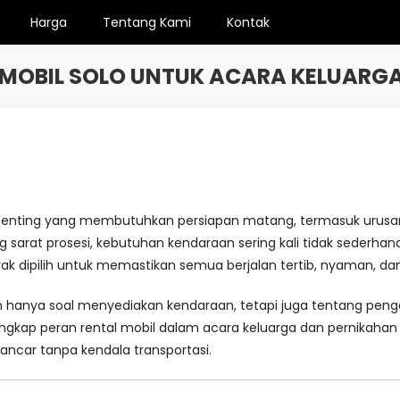
Harga
Tentang Kami
Kontak
MOBIL SOLO UNTUK ACARA KELUARG
ting yang membutuhkan persiapan matang, termasuk urusan tran
g sarat prosesi, kebutuhan kendaraan sering kali tidak sederha
ak dipilih untuk memastikan semua berjalan tertib, nyaman, da
hanya soal menyediakan kendaraan, tetapi juga tentang peng
engkap peran rental mobil dalam acara keluarga dan pernikahan
lancar tanpa kendala transportasi.