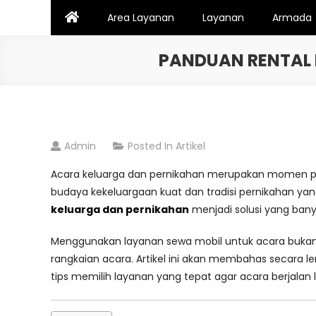
Skip
Area Layanan
Layanan
Armada
to
content
PANDUAN RENTAL 
Admin
Posted In
Artikel
Acara keluarga dan pernikahan merupakan momen pen
budaya kekeluargaan kuat dan tradisi pernikahan yan
keluarga dan pernikahan
menjadi solusi yang bany
Menggunakan layanan sewa mobil untuk acara bukan 
rangkaian acara. Artikel ini akan membahas secara l
tips memilih layanan yang tepat agar acara berjalan 