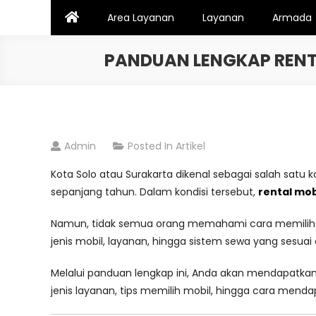
Skip
Area Layanan
Layanan
Armada
to
content
PANDUAN LENGKAP RENTA
Admin
Posted In
Artikel
Kota Solo atau Surakarta dikenal sebagai salah satu 
sepanjang tahun. Dalam kondisi tersebut,
rental mob
Namun, tidak semua orang memahami cara memilih d
jenis mobil, layanan, hingga sistem sewa yang sesu
Melalui panduan lengkap ini, Anda akan mendapatk
jenis layanan, tips memilih mobil, hingga cara m