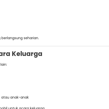
 berlangsung seharian.
ara Keluarga
lain:
 atau anak-anak
bil untuk acara keluarga.