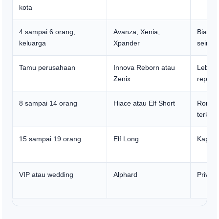
kota
4 sampai 6 orang,
Avanza, Xenia,
Biaya 
keluarga
Xpander
seimb
Tamu perusahaan
Innova Reborn atau
Lebih 
Zenix
represe
8 sampai 14 orang
Hiace atau Elf Short
Rombo
terkoor
15 sampai 19 orang
Elf Long
Kapasi
VIP atau wedding
Alphard
Privas