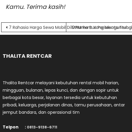
Kamu. Terima kasih!
Navigasi
7 Rahasia Harga Sewa Mobil Di MPM Rent Yang Menguntung
10 Nama Bus Pariwisata Terba
pos
THALITA RENTCAR
Thalita Rentcar melayani kebutuhan rental mobil harian,
mingguan, bulanan, lepas kunci, dan dengan sopir untuk
berbagai kota besar, layanan tersedia untuk kebutuhan
pribadi, keluarga, perjalanan dinas, tamu perusahaan, antar
jemput bandara, dan operasional tim
Telpon :
0813-9138-6711