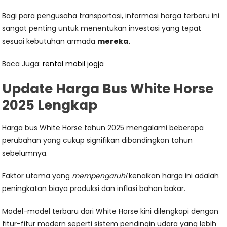
Bagi para pengusaha transportasi, informasi harga terbaru ini
sangat penting untuk menentukan investasi yang tepat
sesuai kebutuhan armada
mereka.
Baca Juga:
rental mobil jogja
Update Harga Bus White Horse
2025 Lengkap
Harga bus White Horse tahun 2025 mengalami beberapa
perubahan yang cukup signifikan dibandingkan tahun
sebelumnya.
Faktor utama yang
mempengaruhi
kenaikan harga ini adalah
peningkatan biaya produksi dan inflasi bahan bakar.
Model-model terbaru dari White Horse kini dilengkapi dengan
fitur-fitur modern seperti sistem pendingin udara yang lebih