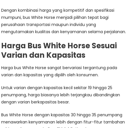
Dengan kombinasi harga yang kompetitif dan spesifikasi
mumpuni, bus White Horse menjadi pilihan tepat bagi
perusahaan transportasi maupun individu yang
mengutamakan kualitas dan kenyamanan selama perjalanan.
Harga Bus White Horse Sesuai
Varian dan Kapasitas
Harga bus White Horse sangat bervariasi tergantung pada
varian dan kapasitas yang dipilih oleh konsumen.
Untuk varian dengan kapasitas kecil sekitar 19 hingga 25
penumpang, harga biasanya lebih terjangkau dibandingkan
dengan varian berkapasitas besar.
Bus White Horse dengan kapasitas 30 hingga 35 penumpang
menawarkan kenyamanan lebih dengan fitur-fitur tambahan