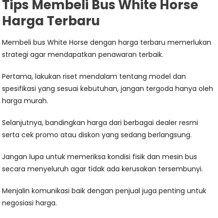
Tips Membeli Bus White Horse
Harga Terbaru
Membeli bus White Horse dengan harga terbaru memerlukan
strategi agar mendapatkan penawaran terbaik.
Pertama, lakukan riset mendalam tentang model dan
spesifikasi yang sesuai kebutuhan, jangan tergoda hanya oleh
harga murah.
Selanjutnya, bandingkan harga dari berbagai dealer resmi
serta cek promo atau diskon yang sedang berlangsung.
Jangan lupa untuk memeriksa kondisi fisik dan mesin bus
secara menyeluruh agar tidak ada kerusakan tersembunyi.
Menjalin komunikasi baik dengan penjual juga penting untuk
negosiasi harga.