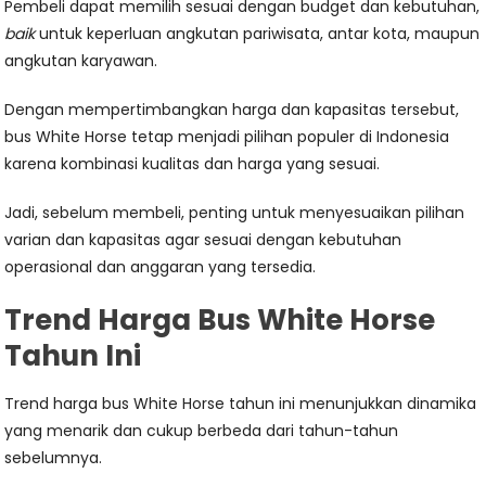
Pembeli dapat memilih sesuai dengan budget dan kebutuhan,
baik
untuk keperluan angkutan pariwisata, antar kota, maupun
angkutan karyawan.
Dengan mempertimbangkan harga dan kapasitas tersebut,
bus White Horse tetap menjadi pilihan populer di Indonesia
karena kombinasi kualitas dan harga yang sesuai.
Jadi, sebelum membeli, penting untuk menyesuaikan pilihan
varian dan kapasitas agar sesuai dengan kebutuhan
operasional dan anggaran yang tersedia.
Trend Harga Bus White Horse
Tahun Ini
Trend harga bus White Horse tahun ini menunjukkan dinamika
yang menarik dan cukup berbeda dari tahun-tahun
sebelumnya.