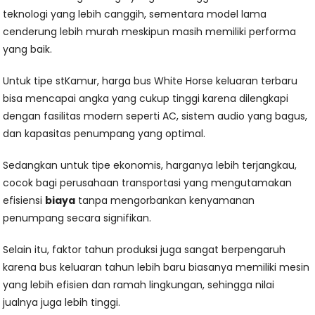
teknologi yang lebih canggih, sementara model lama
cenderung lebih murah meskipun masih memiliki performa
yang baik.
Untuk tipe stKamur, harga bus White Horse keluaran terbaru
bisa mencapai angka yang cukup tinggi karena dilengkapi
dengan fasilitas modern seperti AC, sistem audio yang bagus,
dan kapasitas penumpang yang optimal.
Sedangkan untuk tipe ekonomis, harganya lebih terjangkau,
cocok bagi perusahaan transportasi yang mengutamakan
efisiensi
biaya
tanpa mengorbankan kenyamanan
penumpang secara signifikan.
Selain itu, faktor tahun produksi juga sangat berpengaruh
karena bus keluaran tahun lebih baru biasanya memiliki mesin
yang lebih efisien dan ramah lingkungan, sehingga nilai
jualnya juga lebih tinggi.