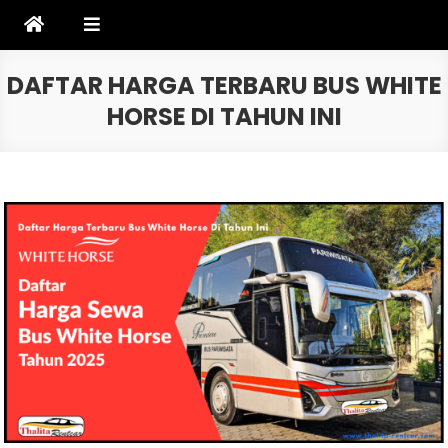
Skip
to
content
DAFTAR HARGA TERBARU BUS WHITE
HORSE DI TAHUN INI