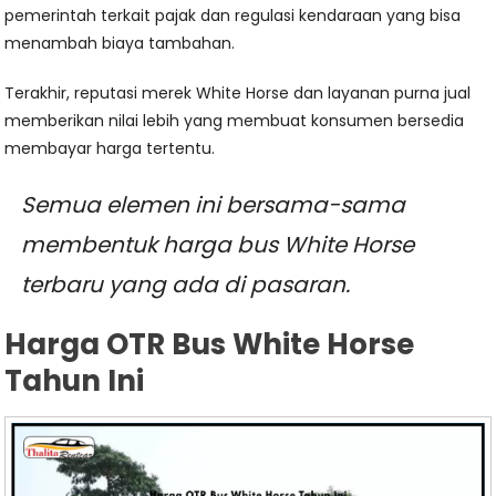
pemerintah terkait pajak dan regulasi kendaraan yang bisa
menambah biaya tambahan.
Terakhir, reputasi merek White Horse dan layanan purna jual
memberikan nilai lebih yang membuat konsumen bersedia
membayar harga tertentu.
Semua elemen ini bersama-sama
membentuk harga bus White Horse
terbaru yang ada di pasaran.
Harga OTR Bus White Horse
Tahun Ini