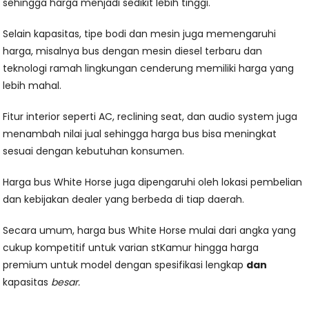
sehingga harga menjadi sedikit lebih tinggi.
Selain kapasitas, tipe bodi dan mesin juga memengaruhi
harga, misalnya bus dengan mesin diesel terbaru dan
teknologi ramah lingkungan cenderung memiliki harga yang
lebih mahal.
Fitur interior seperti AC, reclining seat, dan audio system juga
menambah nilai jual sehingga harga bus bisa meningkat
sesuai dengan kebutuhan konsumen.
Harga bus White Horse juga dipengaruhi oleh lokasi pembelian
dan kebijakan dealer yang berbeda di tiap daerah.
Secara umum, harga bus White Horse mulai dari angka yang
cukup kompetitif untuk varian stKamur hingga harga
premium untuk model dengan spesifikasi lengkap
dan
kapasitas
besar.