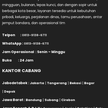
mingguan, bulanan, lepas kunci, dan dengan sopir untuk
berbagai kota besar, layanan tersedia untuk kebutuhan
pribadi, keluarga, perjalanan dinas, tamu perusahaan, antar
jemput bandara, dan operasional tim
Telpon :
0813-9138-6711
WhatsApp :
0813-9138-6711
Jam Operasional : Senin – Minggu
Buka : 24 Jam
KANTOR CABANG
Jabodetabek :
|
|
|
Jakarta
Tangerang
Bekasi
Bogor
|
Depok
Jawa Barat :
|
|
Bandung
Subang
Cirebon