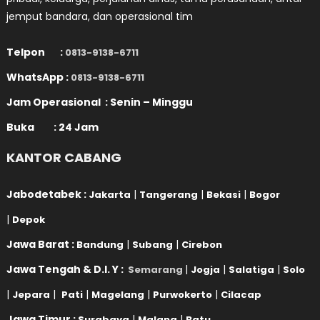
jemput bandara, dan operasional tim
Telpon :
0813-9138-6711
WhatsApp :
0813-9138-6711
Jam Operasional : Senin – Minggu
Buka : 24 Jam
KANTOR CABANG
Jabodetabek :
|
|
|
Jakarta
Tangerang
Bekasi
Bogor
|
Depok
Jawa Barat :
|
|
Bandung
Subang
Cirebon
Jawa Tengah & D.I. Y :
|
|
|
Semarang
Jogja
Salatiga
Solo
|
|
|
|
|
Jepara
Pati
Magelang
Purwokerto
Cilacap
Jawa Timur :
|
|
Surabaya
Malang
Batu