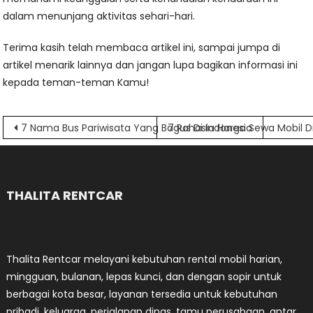
dalam menunjang aktivitas sehari-hari.
Terima kasih telah membaca artikel ini, sampai jumpa di
artikel menarik lainnya dan jangan lupa bagikan informasi ini
kepada teman-teman Kamu!
Navigasi
7 Nama Bus Pariwisata Yang Bagus Di Indonesia
7 Rahasia Harga Sewa Mobil 
pos
THALITA RENTCAR
Thalita Rentcar melayani kebutuhan rental mobil harian,
mingguan, bulanan, lepas kunci, dan dengan sopir untuk
berbagai kota besar, layanan tersedia untuk kebutuhan
pribadi, keluarga, perjalanan dinas, tamu perusahaan, antar