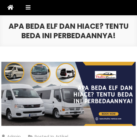
Skip
to
content
APA BEDA ELF DAN HIACE? TENTU
BEDA INI PERBEDAANNYA!
Admin
Posted In
Artikel