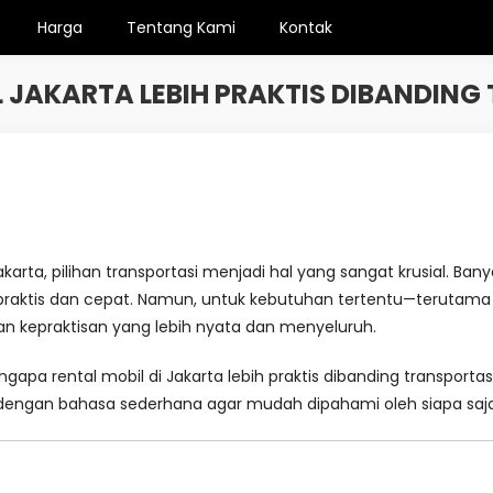
Harga
Tentang Kami
Kontak
 JAKARTA LEBIH PRAKTIS DIBANDING
Jakarta, pilihan transportasi menjadi hal yang sangat krusial. Ba
 praktis dan cepat. Namun, untuk kebutuhan tertentu—terutama pe
an kepraktisan yang lebih nyata dan menyeluruh.
a rental mobil di Jakarta lebih praktis dibanding transportasi on
n dengan bahasa sederhana agar mudah dipahami oleh siapa s