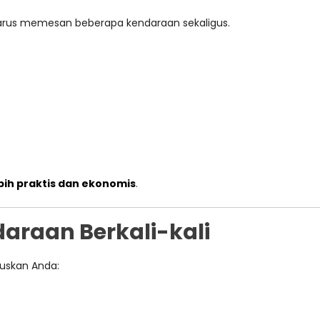
harus memesan beberapa kendaraan sekaligus.
bih praktis dan ekonomis
.
daraan Berkali-kali
ruskan Anda: