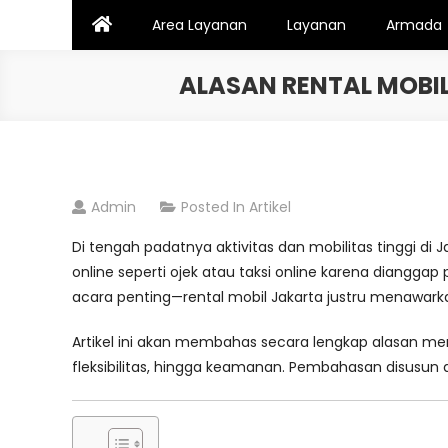
Skip
Area Layanan
Layanan
Armada
to
content
ALASAN RENTAL MOBIL
Admin
Posted In
Artikel
Di tengah padatnya aktivitas dan mobilitas tinggi di 
online seperti ojek atau taksi online karena dianggap
acara penting—rental mobil Jakarta justru menawark
Artikel ini akan membahas secara lengkap alasan mengap
fleksibilitas, hingga keamanan. Pembahasan disusu