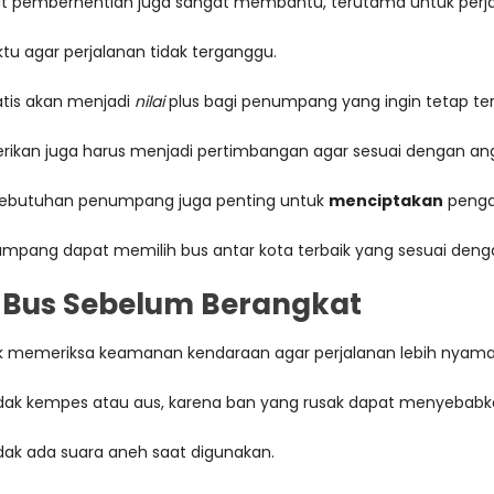
empat pemberhentian juga sangat membantu, terutama untuk pe
tu agar perjalanan tidak terganggu.
ratis akan menjadi
nilai
plus bagi penumpang yang ingin tetap te
berikan juga harus menjadi pertimbangan agar sesuai dengan an
 kebutuhan penumpang juga penting untuk
menciptakan
penga
pang dapat memilih bus antar kota terbaik yang sesuai deng
Bus Sebelum Berangkat
k memeriksa keamanan kendaraan agar perjalanan lebih nyam
tidak kempes atau aus, karena ban yang rusak dapat menyebabk
idak ada suara aneh saat digunakan.