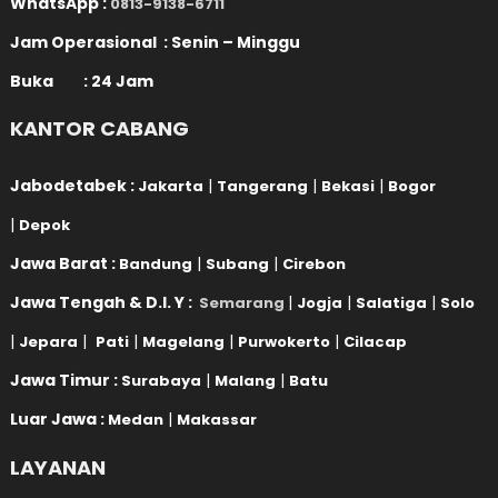
WhatsApp :
0813-9138-6711
Jam Operasional : Senin – Minggu
Buka : 24 Jam
KANTOR CABANG
Jabodetabek :
|
|
|
Jakarta
Tangerang
Bekasi
Bogor
|
Depok
Jawa Barat :
|
|
Bandung
Subang
Cirebon
Jawa Tengah & D.I. Y :
|
|
|
Semarang
Jogja
Salatiga
Solo
|
|
|
|
|
Jepara
Pati
Magelang
Purwokerto
Cilacap
Jawa Timur :
|
|
Surabaya
Malang
Batu
Luar Jawa :
|
Medan
Makassar
LAYANAN