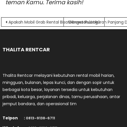
teman Kamu. Terima kasih!
Navigasi
Apakah Mobil Grab Rental Bisa Dibawa Pulang?
Mengetahui Ukuran Panjang Da
pos
THALITA RENTCAR
Thalita Rentcar melayani kebutuhan rental mobil harian,
mingguan, bulanan, lepas kunci, dan dengan sopir untuk
berbagai kota besar, layanan tersedia untuk kebutuhan
pribadi, keluarga, perjalanan dinas, tamu perusahaan, antar
jemput bandara, dan operasional tim
Telpon :
0813-9138-6711