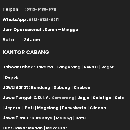
Telpon :
0813-9138-6711
WhatsApp :
0813-9138-6711
Jam Operasional : Senin – Minggu
Buka : 24 Jam
KANTOR CABANG
Jabodetabek :
|
|
|
Jakarta
Tangerang
Bekasi
Bogor
|
Depok
Jawa Barat :
|
|
Bandung
Subang
Cirebon
Jawa Tengah & D.I. Y :
|
|
|
Semarang
Jogja
Salatiga
Solo
|
|
|
|
|
Jepara
Pati
Magelang
Purwokerto
Cilacap
Jawa Timur :
|
|
Surabaya
Malang
Batu
Luar Jawa :
|
Medan
Makassar