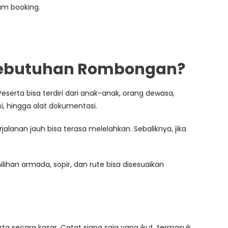
um booking.
 Kebutuhan Rombongan?
serta bisa terdiri dari anak-anak, orang dewasa,
i, hingga alat dokumentasi.
jalanan jauh bisa terasa melelahkan. Sebaliknya, jika
lihan armada, sopir, dan rute bisa disesuaikan
secara kasar. Catat siapa saja yang ikut, termasuk