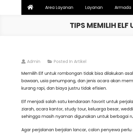
Skip
Area Layanan
Layanan
Armada
to
content
TIPS MEMILIH E
Admin
Posted In
Artikel
Memilih Elf untuk rombongan tidak bisa dilakukan asa
bawaan, usia penumpang, dan jenis acara akan memen
kurang rapi, dan biaya justru tidak efisien.
Elf menjadi salah satu kendaraan favorit untuk perja
ziarah, acara kantor, study tour, keluarga besar, wed
sehingga masih nyaman digunakan untuk berbagai ru
Agar perjalanan berjalan lancar, calon penyewa perlu