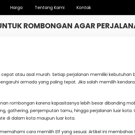
Harga
Tentang Kami
Kontak
LF UNTUK ROMBONGAN AGAR PERJALAN
l cepat atau asal murah. Setiap perjalanan memiliki kebutuhan b
garuhi armada yang paling tepat. Jika salah memilih kendaraan
lanan rombongan karena kapasitasnya lebih besar dibanding mobi
ding, gathering, penjemputan tamu, hingga perjalanan luar kota. U
te di dalam kota maupun luar kota.
 memahami cara memilih Elf yang sesuai. Artikel ini membahas t