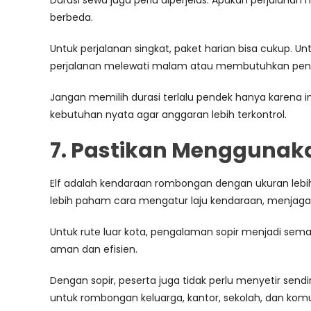
Durasi sewa juga perlu diperjelas. Apakah perjalanan 
berbeda.
Untuk perjalanan singkat, paket harian bisa cukup. Unt
perjalanan melewati malam atau membutuhkan pengi
Jangan memilih durasi terlalu pendek hanya karena i
kebutuhan nyata agar anggaran lebih terkontrol.
7. Pastikan Menggunak
Elf adalah kendaraan rombongan dengan ukuran lebih 
lebih paham cara mengatur laju kendaraan, menjaga
Untuk rute luar kota, pengalaman sopir menjadi semakin
aman dan efisien.
Dengan sopir, peserta juga tidak perlu menyetir sen
untuk rombongan keluarga, kantor, sekolah, dan komu