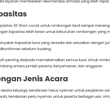
dia layanan memberikan rekomendasi armada yang lebih tepat.
apasitas
asitas. Elf Short cocok untuk rombongan kecil sampai menengah.
engan kapasitas lebih besar untuk kebutuhan rombongan yang
kan kapasitas kursi yang tersedia dan sesuaikan dengan jumlah
u dikonfirmasi sebelum booking.
h penting daripada memaksimalkan semua kursi. Untuk rombong
seimbang antara jumlah peserta, kenyamanan, dan anggaran.
engan Jenis Acara
 wisata keluarga, kendaraan harus nyaman untuk perjalanan san
arah, kendaraan perlu nyaman untuk peserta berbagai usia. Un