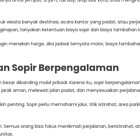
hanya antar jemput, 12 jam, full day, drop luar kota, atau mengi
uk wisata banyak destinasi, acara kantor yang padat, atau perjal
napan, tanyakan ketentuan biaya sopir dan biaya tambahan la
ngin menekan harga. Jika jadwal ternyata molor, biaya tambahan
an Sopir Berpengalaman
besar dibanding mobil pribadi. Karena itu, sopir berpengalama
 jarak aman, melewati jalan padat, dan menyesuaikan perjalan
 penting. Sopir perlu memahami jalur, titik istirahat, area parki
diri. Semua orang bisa fokus menikmati perjalanan, beristiraha
nitas.