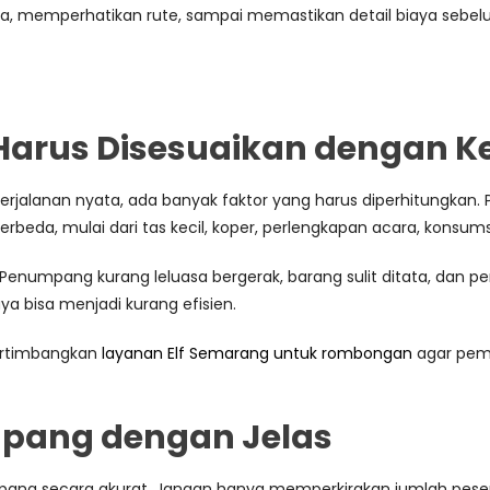
, memperhatikan rute, sampai memastikan detail biaya sebel
 Harus Disesuaikan dengan
alanan nyata, ada banyak faktor yang harus diperhitungkan. Pe
erbeda, mulai dari tas kecil, koper, perlengkapan acara, konsums
 Penumpang kurang leluasa bergerak, barang sulit ditata, dan per
aya bisa menjadi kurang efisien.
ertimbangkan
layanan Elf Semarang untuk rombongan
agar pemi
mpang dengan Jelas
g secara akurat. Jangan hanya memperkirakan jumlah peserta 