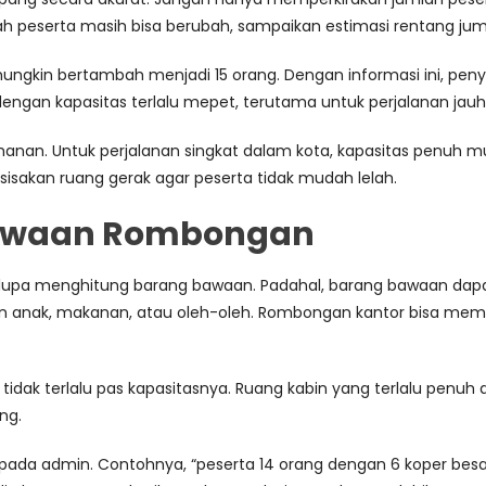
h peserta masih bisa berubah, sampaikan estimasi rentang ju
 mungkin bertambah menjadi 15 orang. Dengan informasi ini, p
dengan kapasitas terlalu mepet, terutama untuk perjalanan jauh
n. Untuk perjalanan singkat dalam kota, kapasitas penuh mun
 sisakan ruang gerak agar peserta tidak mudah lelah.
 Bawaan Rombongan
pi lupa menghitung barang bawaan. Padahal, barang bawaan 
n anak, makanan, atau oleh-oleh. Rombongan kantor bisa memba
 tidak terlalu pas kapasitasnya. Ruang kabin yang terlalu pen
ng.
epada admin. Contohnya, “peserta 14 orang dengan 6 koper be