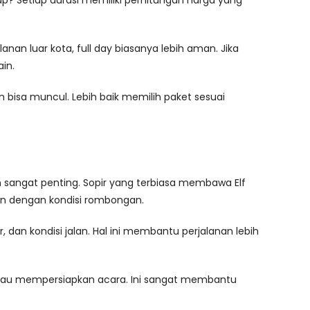
nap? Setiap durasi memiliki perhitungan harga yang
anan luar kota, full day biasanya lebih aman. Jika
in.
 bisa muncul. Lebih baik memilih paket sesuai
n sangat penting. Sopir yang terbiasa membawa Elf
an dengan kondisi rombongan.
r, dan kondisi jalan. Hal ini membantu perjalanan lebih
t, atau mempersiapkan acara. Ini sangat membantu