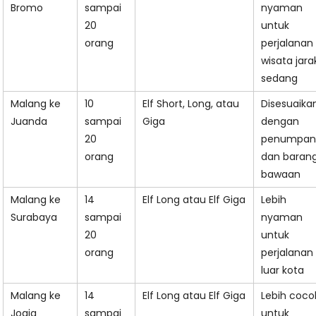
Bromo
sampai
nyaman
20
untuk
orang
perjalanan
wisata jara
sedang
Malang ke
10
Elf Short, Long, atau
Disesuaika
Juanda
sampai
Giga
dengan
20
penumpan
orang
dan baran
bawaan
Malang ke
14
Elf Long atau Elf Giga
Lebih
Surabaya
sampai
nyaman
20
untuk
orang
perjalanan
luar kota
Malang ke
14
Elf Long atau Elf Giga
Lebih coco
Jogja
sampai
untuk