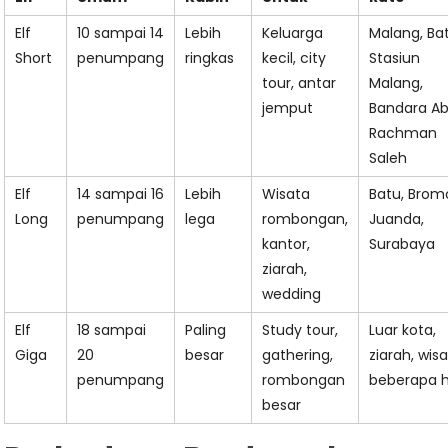
Elf
10 sampai 14
Lebih
Keluarga
Malang, Ba
Short
penumpang
ringkas
kecil, city
Stasiun
tour, antar
Malang,
jemput
Bandara Ab
Rachman
Saleh
Elf
14 sampai 16
Lebih
Wisata
Batu, Brom
Long
penumpang
lega
rombongan,
Juanda,
kantor,
Surabaya
ziarah,
wedding
Elf
18 sampai
Paling
Study tour,
Luar kota,
Giga
20
besar
gathering,
ziarah, wis
penumpang
rombongan
beberapa h
besar