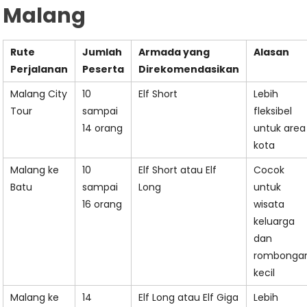
Malang
Rute
Jumlah
Armada yang
Alasan
Perjalanan
Peserta
Direkomendasikan
Malang City
10
Elf Short
Lebih
Tour
sampai
fleksibel
14 orang
untuk area
kota
Malang ke
10
Elf Short atau Elf
Cocok
Batu
sampai
Long
untuk
16 orang
wisata
keluarga
dan
rombonga
kecil
Malang ke
14
Elf Long atau Elf Giga
Lebih