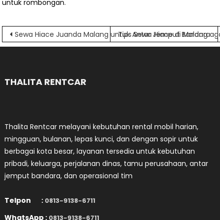
untuk rombongan
.
Navigasi
Sewa Hiace Juanda Malang untuk Antar Jemput Bandara
Tips Sewa Hiace di Malang a
pos
THALITA RENTCAR
Thalita Rentcar melayani kebutuhan rental mobil harian,
mingguan, bulanan, lepas kunci, dan dengan sopir untuk
berbagai kota besar, layanan tersedia untuk kebutuhan
pribadi, keluarga, perjalanan dinas, tamu perusahaan, antar
jemput bandara, dan operasional tim
Telpon :
0813-9138-6711
WhatsApp :
0813-9138-6711