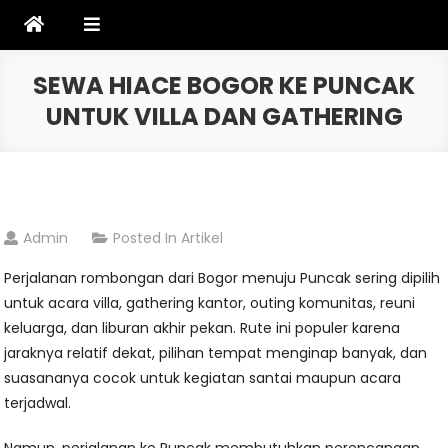
Skip
to
content
SEWA HIACE BOGOR KE PUNCAK
UNTUK VILLA DAN GATHERING
Admin
Posted In
Artikel
Perjalanan rombongan dari Bogor menuju Puncak sering dipilih
untuk acara villa, gathering kantor, outing komunitas, reuni
keluarga, dan liburan akhir pekan. Rute ini populer karena
jaraknya relatif dekat, pilihan tempat menginap banyak, dan
suasananya cocok untuk kegiatan santai maupun acara
terjadwal.