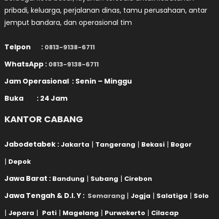
pribadi, keluarga, perjalanan dinas, tamu perusahaan, antar
jemput bandara, dan operasional tim
Telpon :
0813-9138-6711
WhatsApp :
0813-9138-6711
Jam Operasional : Senin – Minggu
Buka : 24 Jam
KANTOR CABANG
Jabodetabek :
|
|
|
Jakarta
Tangerang
Bekasi
Bogor
|
Depok
Jawa Barat :
|
|
Bandung
Subang
Cirebon
Jawa Tengah & D.I. Y :
|
|
|
Semarang
Jogja
Salatiga
Solo
|
|
|
|
|
Jepara
Pati
Magelang
Purwokerto
Cilacap