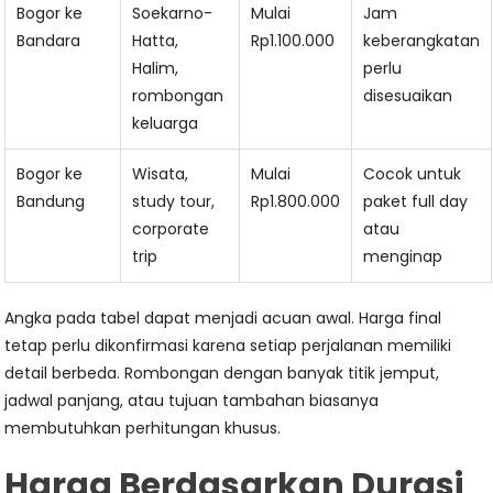
Bogor ke
Soekarno-
Mulai
Jam
Bandara
Hatta,
Rp1.100.000
keberangkatan
Halim,
perlu
rombongan
disesuaikan
keluarga
Bogor ke
Wisata,
Mulai
Cocok untuk
Bandung
study tour,
Rp1.800.000
paket full day
corporate
atau
trip
menginap
Angka pada tabel dapat menjadi acuan awal. Harga final
tetap perlu dikonfirmasi karena setiap perjalanan memiliki
detail berbeda. Rombongan dengan banyak titik jemput,
jadwal panjang, atau tujuan tambahan biasanya
membutuhkan perhitungan khusus.
Harga Berdasarkan Durasi