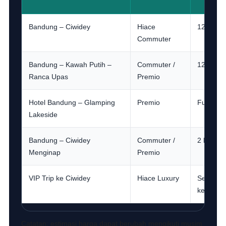
Bandung – Ciwidey
Hiace
12 jam
Commuter
Bandung – Kawah Putih –
Commuter /
12 jam
Ranca Upas
Premio
Hotel Bandung – Glamping
Premio
Full day
Lakeside
Bandung – Ciwidey
Commuter /
2 hari / l
Menginap
Premio
VIP Trip ke Ciwidey
Hiace Luxury
Sesuai
kebutuh
Catatan: estimasi harga dapat berubah mengikuti musim