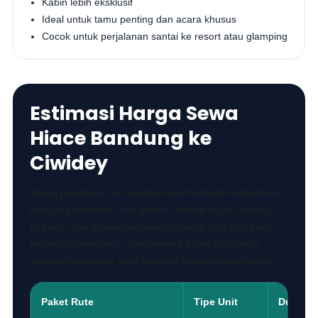
Kabin lebih eksklusif
Ideal untuk tamu penting dan acara khusus
Cocok untuk perjalanan santai ke resort atau glamping
Estimasi Harga Sewa
Hiace Bandung ke
Ciwidey
Harga perjalanan ke Ciwidey dapat berbeda tergantung
tanggal pemakaian, titik jemput, jumlah tujuan, durasi,
tipe unit, dan apakah perjalanan hanya satu hari atau
termasuk menginap. Tabel berikut dapat digunakan
sebagai gambaran awal sebelum menghubungi admin.
Paket Rute
Tipe Unit
Durasi