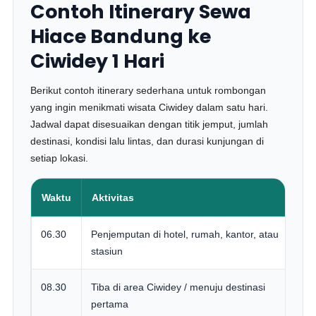
Contoh Itinerary Sewa
Hiace Bandung ke
Ciwidey 1 Hari
Berikut contoh itinerary sederhana untuk rombongan
yang ingin menikmati wisata Ciwidey dalam satu hari.
Jadwal dapat disesuaikan dengan titik jemput, jumlah
destinasi, kondisi lalu lintas, dan durasi kunjungan di
setiap lokasi.
Waktu
Aktivitas
C
06.30
Penjemputan di hotel, rumah, kantor, atau
B
stasiun
C
08.30
Tiba di area Ciwidey / menuju destinasi
W
pertama
j