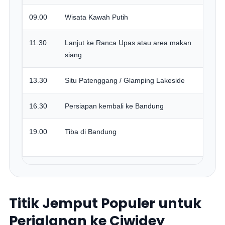
09.00
Wisata Kawah Putih
C
11.30
Lanjut ke Ranca Upas atau area makan
S
siang
13.30
Situ Patenggang / Glamping Lakeside
P
16.30
Persiapan kembali ke Bandung
W
19.00
Tiba di Bandung
J
o
Titik Jemput Populer untuk
Perjalanan ke Ciwidey