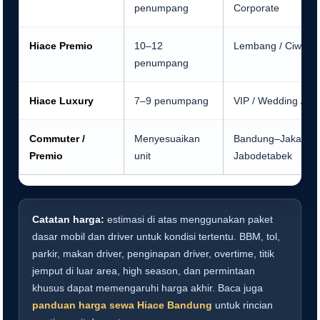
penumpang
Corporate
Hiace Premio
10–12
Lembang / Ciwidey
penumpang
Hiace Luxury
7–9 penumpang
VIP / Wedding / T
Commuter /
Menyesuaikan
Bandung–Jakarta /
Premio
unit
Jabodetabek
Catatan harga:
estimasi di atas menggunakan paket
dasar mobil dan driver untuk kondisi tertentu. BBM, tol,
parkir, makan driver, penginapan driver, overtime, titik
jemput di luar area, high season, dan permintaan
khusus dapat memengaruhi harga akhir. Baca juga
panduan harga sewa Hiace Bandung
untuk rincian