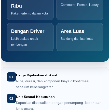
Commuter, Premio, Luxury
Ribu
Paket tertentu dalam kota
Dengan Driver
Area Luas
Lebih praktis untuk
Bandung dan luar kota
rombongan
Harga Dijelaskan di Awal
01
Rute, durasi, dan komponen biaya dikonfirmasi
sebelum keberangkatan.
Unit Sesuai Kebutuhan
02
Kapasitas disesuaikan dengan penumpang, koper, dan
jenis acara.