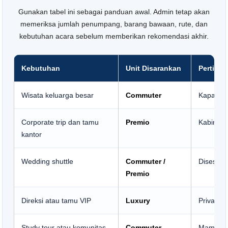
Gunakan tabel ini sebagai panduan awal. Admin tetap akan
memeriksa jumlah penumpang, barang bawaan, rute, dan
kebutuhan acara sebelum memberikan rekomendasi akhir.
Kebutuhan
Unit Disarankan
Pertimb
Wisata keluarga besar
Commuter
Kapasitas
Corporate trip dan tamu
Premio
Kabin le
kantor
Wedding shuttle
Commuter /
Disesuai
Premio
Direksi atau tamu VIP
Luxury
Privasi, 
Study tour atau komunitas
Commuter
Mampu m