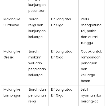
kunjungan
pesantren
Malang ke
Ziarah
Elf Long atau
Perlu
Surabaya
religi dan
Elf Giga
menghitung
kunjungan
tol, parkir,
keluarga
dan durasi
tunggu
Malang ke
Ziarah
Elf Long atau
Cocok untuk
Gresik
makam
Elf Giga
rombongan
wali dan
pengajian
perjalanan
dan
keluarga
keluarga
besar
Malang ke
Ziarah dan
Elf Long atau
Lebih
Lamongan
perjalanan
Elf Giga
nyaman jika
religi
berangkat