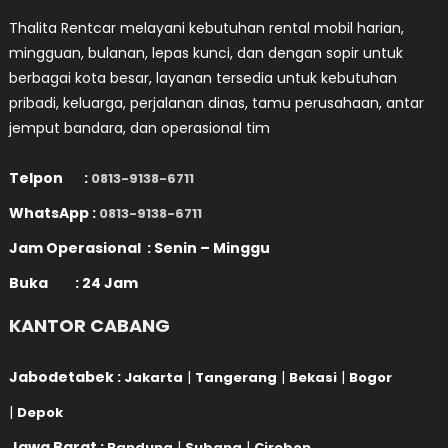
Thalita Rentcar melayani kebutuhan rental mobil harian,
mingguan, bulanan, lepas kunci, dan dengan sopir untuk
berbagai kota besar, layanan tersedia untuk kebutuhan
pribadi, keluarga, perjalanan dinas, tamu perusahaan, antar
jemput bandara, dan operasional tim
Telpon :
0813-9138-6711
WhatsApp :
0813-9138-6711
Jam Operasional : Senin – Minggu
Buka : 24 Jam
KANTOR CABANG
Jabodetabek :
|
|
|
Jakarta
Tangerang
Bekasi
Bogor
|
Depok
Jawa Barat :
|
|
Bandung
Subang
Cirebon