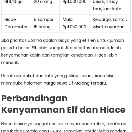
NLR/Giga
20 orang
Rp1.000.000
besar, study
tour, luar kota
Hiace
8 sampai
Mulai
Keluarga, kantor,
Commuter
15 orang
Rp1.050.000
wisata nyaman
Jika prioritas utama adalah biaya yang efisien untuk jumlah
peserta besar, Elf lebih unggul. Jika prioritas utama adalah
kenyamanan kabin dan tampilan kendaraan, Hiace lebih
menarik.
Untuk cek paket dan rute yang paling sesuai, Anda bisa
membuka halaman
harga sewa Elf Malang terbaru
.
Perbandingan
Kenyamanan Elf dan Hiace
Hiace biasanya unggul dari sisi kenyamanan kabin, terutama
untuk tipe Premio dan Luxury. Tampilan interior lebih modern