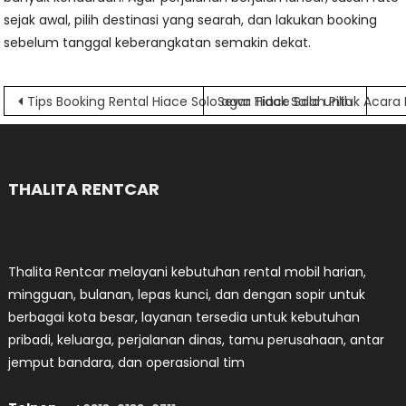
sejak awal, pilih destinasi yang searah, dan lakukan booking
sebelum tanggal keberangkatan semakin dekat.
Navigasi
Tips Booking Rental Hiace Solo agar Tidak Salah Pilih
Sewa Hiace Solo untuk Acara
pos
THALITA RENTCAR
Thalita Rentcar melayani kebutuhan rental mobil harian,
mingguan, bulanan, lepas kunci, dan dengan sopir untuk
berbagai kota besar, layanan tersedia untuk kebutuhan
pribadi, keluarga, perjalanan dinas, tamu perusahaan, antar
jemput bandara, dan operasional tim