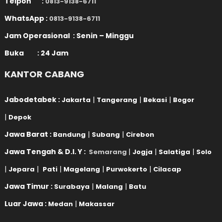
Telpon :
0813-9138-6711
WhatsApp :
0813-9138-6711
Jam Operasional : Senin – Minggu
Buka : 24 Jam
KANTOR CABANG
Jabodetabek :
|
|
|
Jakarta
Tangerang
Bekasi
Bogor
|
Depok
Jawa Barat :
|
|
Bandung
Subang
Cirebon
Jawa Tengah & D.I. Y :
|
|
|
Semarang
Jogja
Salatiga
Solo
|
|
|
|
|
Jepara
Pati
Magelang
Purwokerto
Cilacap
Jawa Timur :
|
|
Surabaya
Malang
Batu
Luar Jawa :
|
Medan
Makassar