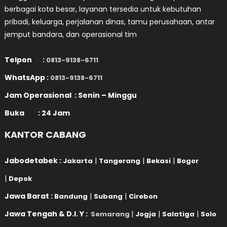
berbagai kota besar, layanan tersedia untuk kebutuhan
pribadi, keluarga, perjalanan dinas, tamu perusahaan, antar
jemput bandara, dan operasional tim
Telpon :
0813-9138-6711
WhatsApp :
0813-9138-6711
Jam Operasional : Senin – Minggu
Buka : 24 Jam
KANTOR CABANG
Jabodetabek :
|
|
|
Jakarta
Tangerang
Bekasi
Bogor
|
Depok
Jawa Barat :
|
|
Bandung
Subang
Cirebon
Jawa Tengah & D.I. Y :
|
|
|
Semarang
Jogja
Salatiga
Solo