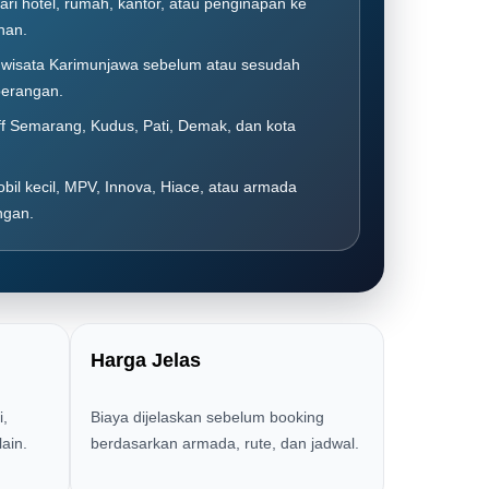
ari hotel, rumah, kantor, atau penginapan ke
han.
t wisata Karimunjawa sebelum atau sesudah
erangan.
ff Semarang, Kudus, Pati, Demak, dan kota
bil kecil, MPV, Innova, Hiace, atau armada
ngan.
Harga Jelas
i,
Biaya dijelaskan sebelum booking
ain.
berdasarkan armada, rute, dan jadwal.