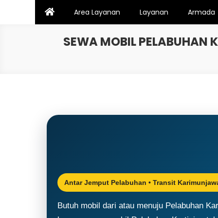
Skip
Area Layanan
Layanan
Armada
to
content
SEWA MOBIL PELABUHAN K
Antar Jemput Pelabuhan • Transit Karimunjaw
Butuh mobil dari atau menuju Pelabuhan Kar