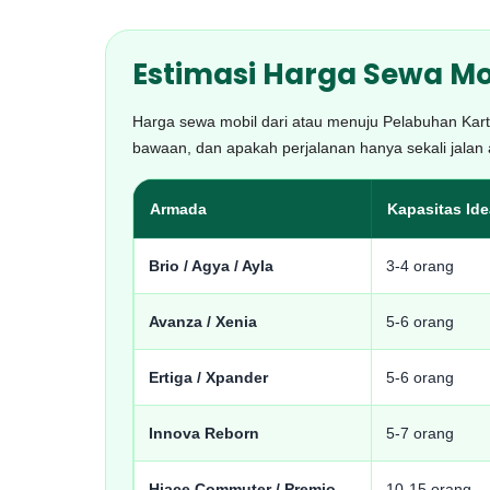
Estimasi Harga Sewa Mo
Harga sewa mobil dari atau menuju Pelabuhan Kartin
bawaan, dan apakah perjalanan hanya sekali jalan
Armada
Kapasitas Ide
Brio / Agya / Ayla
3-4 orang
Avanza / Xenia
5-6 orang
Ertiga / Xpander
5-6 orang
Innova Reborn
5-7 orang
Hiace Commuter / Premio
10-15 orang