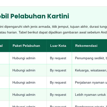
bil Pelabuhan Kartini
i dipengaruhi oleh jenis armada, titik jemput, tujuan akhir, durasi t
 atau harian. Tabel berikut dapat dijadikan gambaran awal sebelum A
al
Paket Pelabuhan
Luar Kota
Rekomendasi
Hubungi admin
By request
Penumpang sedikit, b
Hubungi admin
By request
Keluarga, wisatawan, 
Hubungi admin
By request
Perjalanan nyaman u
Hubungi admin
By request
Lebih nyaman untuk 
Hubungi admin
By request
Rombongan wisata, ka