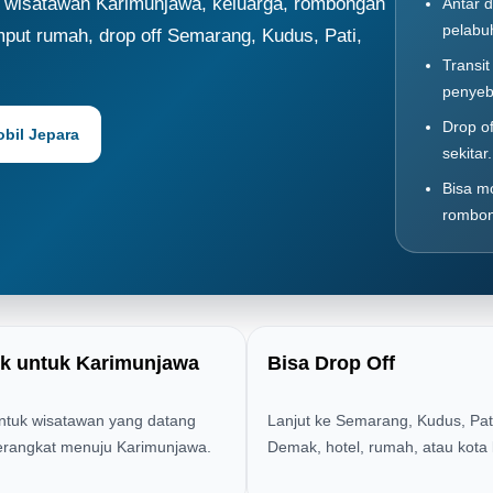
k wisatawan Karimunjawa, keluarga, rombongan
Antar d
pelabu
emput rumah, drop off Semarang, Kudus, Pati,
Transi
penyeb
Drop o
obil Jepara
sekitar.
Bisa mo
rombo
k untuk Karimunjawa
Bisa Drop Off
untuk wisatawan yang datang
Lanjut ke Semarang, Kudus, Pat
erangkat menuju Karimunjawa.
Demak, hotel, rumah, atau kota l