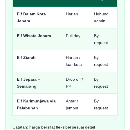
Elf Dalam Kota
Harian
Hubungi
Acar
Jepara
admin
jemp
Elf Wisata Jepara
Full day
By
Pant
request
hote
Elf Ziarah
Harian /
By
Romb
luar kota
request
Elf Jepara –
Drop off /
By
Band
Semarang
PP
request
acar
Elf Karimunjawa via
Antar /
By
Romb
Pelabuhan
jemput
request
Catatan: harga bersifat fleksibel sesuai detail