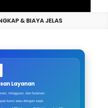
NGKAP & BIAYA JELAS
asan Layanan
rian, mingguan, dan bulanan.
lepas kunci atau dengan sopir.