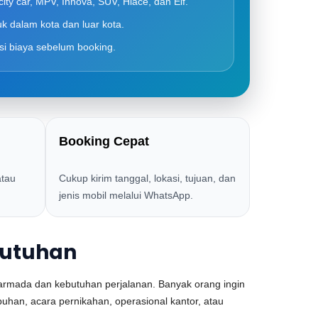
ity car, MPV, Innova, SUV, Hiace, dan Elf.
uk dalam kota dan luar kota.
si biaya sebelum booking.
Booking Cepat
atau
Cukup kirim tanggal, lokasi, tujuan, dan
jenis mobil melalui WhatsApp.
butuhan
armada dan kebutuhan perjalanan. Banyak orang ingin
buhan, acara pernikahan, operasional kantor, atau