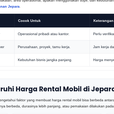
emakaian, area operasional, apakah menggunakan sopir, dan kebutuha
anan Jepara
.
Cocok Untuk
Keterangan
r
Operasional pribadi atau kantor.
Perlu verifi
ver
Perusahaan, proyek, tamu kerja.
Jam kerja da
Kebutuhan bisnis jangka panjang.
Harga menye
hi Harga Rental Mobil di Jepar
engetahui faktor yang membuat harga rental mobil bisa berbeda antar
enya berbeda, durasinya lebih panjang, atau pemakaian dilakukan pada