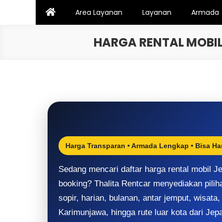
Skip
Area Layanan
Layanan
Armada
to
content
HARGA RENTAL MOBIL
Harga Transparan • Armada Lengkap • Bisa Ha
Sedang mencari daftar harga rental mobil 
booking? Thalita Rentcar menyediakan pilih
sopir, harian, bulanan, antar jemput, wisata,
Karimunjawa, hingga rute luar kota dari Jep