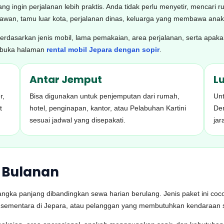
g ingin perjalanan lebih praktis. Anda tidak perlu menyetir, mencari r
atawan, tamu luar kota, perjalanan dinas, keluarga yang membawa anak
berdasarkan jenis mobil, lama pemakaian, area perjalanan, serta apaka
, buka halaman
rental mobil Jepara dengan sopir
.
Antar Jemput
L
r,
Bisa digunakan untuk penjemputan dari rumah,
Unt
t
hotel, penginapan, kantor, atau Pelabuhan Kartini
Dem
sesuai jadwal yang disepakati.
jar
 Bulanan
ngka panjang dibandingkan sewa harian berulang. Jenis paket ini coco
ggal sementara di Jepara, atau pelanggan yang membutuhkan kendaraan