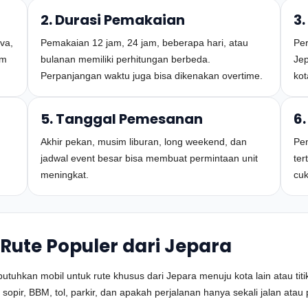
2. Durasi Pemakaian
3.
va,
Pemakaian 12 jam, 24 jam, beberapa hari, atau
Per
um
bulanan memiliki perhitungan berbeda.
Jep
Perpanjangan waktu juga bisa dikenakan overtime.
kot
5. Tanggal Pemesanan
6.
Akhir pekan, musim liburan, long weekend, dan
Pen
jadwal event besar bisa membuat permintaan unit
ter
meningkat.
cuk
Rute Populer dari Jepara
kan mobil untuk rute khusus dari Jepara menuju kota lain atau titik t
sopir, BBM, tol, parkir, dan apakah perjalanan hanya sekali jalan atau 