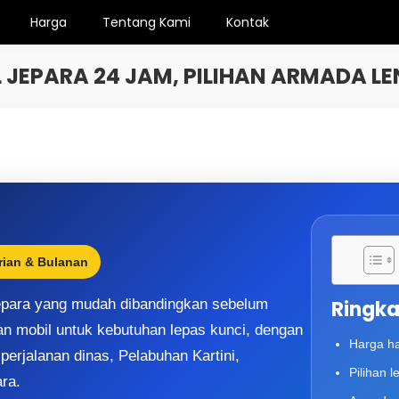
Harga
Tentang Kami
Kontak
 JEPARA 24 JAM, PILIHAN ARMADA LE
rian & Bulanan
Jepara yang mudah dibandingkan sebelum
Ringk
an mobil untuk kebutuhan lepas kunci, dengan
Harga ha
 perjalanan dinas, Pelabuhan Kartini,
Pilihan 
ara.