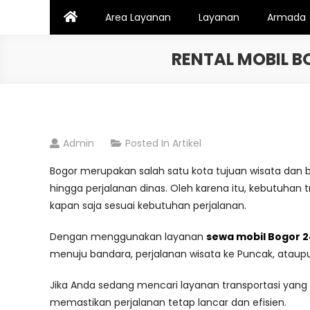
Skip
Area Layanan
Layanan
Armada
to
content
RENTAL MOBIL B
Admin
Posted In
Artikel
Bogor merupakan salah satu kota tujuan wisata dan b
hingga perjalanan dinas. Oleh karena itu, kebutuhan 
kapan saja sesuai kebutuhan perjalanan.
Dengan menggunakan layanan
sewa mobil Bogor 2
menuju bandara, perjalanan wisata ke Puncak, ataupu
Jika Anda sedang mencari layanan transportasi yang
memastikan perjalanan tetap lancar dan efisien.