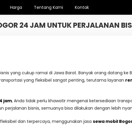
Harga
Tentang Kami
Kontak
OGOR 24 JAM UNTUK PERJALANAN BI
isnis yang cukup ramai di Jawa Barat. Banyak orang datang ke B
transportasi yang fleksibel sangat penting, terutama layanan
re
4 jam
, Anda tidak perlu khawatir mengenai ketersediaan transport
n perjalanan bisnis, semuanya bisa dilakukan dengan lebih nya
 fleksibel dan terpercaya, menggunakan jasa
sewa mobil Bogo