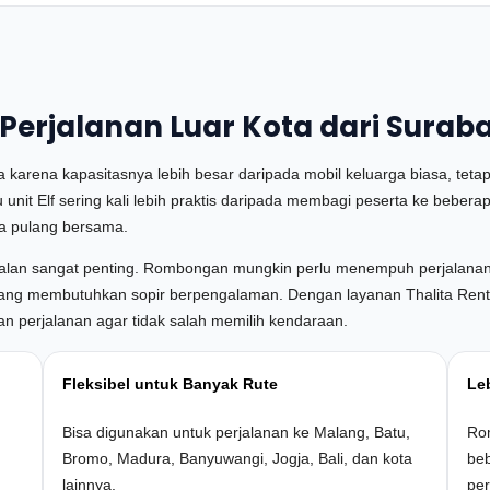
Perjalanan Luar Kota dari Surab
ta karena kapasitasnya lebih besar daripada mobil keluarga biasa, tetapi
t Elf sering kali lebih praktis daripada membagi peserta ke beberapa
rta pulang bersama.
jalan sangat penting. Rombongan mungkin perlu menempuh perjalanan be
ang membutuhkan sopir berpengalaman. Dengan layanan Thalita Rentca
han perjalanan agar tidak salah memilih kendaraan.
Fleksibel untuk Banyak Rute
Leb
Bisa digunakan untuk perjalanan ke Malang, Batu,
Ro
Bromo, Madura, Banyuwangi, Jogja, Bali, dan kota
beb
lainnya.
per