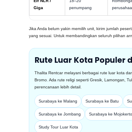
Elf NLR /
18–20
Rombongan 
Giga
penumpang
perusaha
Jika Anda belum yakin memilih unit, kirim jumlah pes
yang sesuai. Untuk membandingkan seluruh pilihan 
Rute Luar Kota Populer 
Thalita Rentcar melayani berbagai rute luar kota da
Bromo. Ada rute religi seperti Gresik, Lamongan, 
perencanaan lebih detail.
Surabaya ke Malang
Surabaya ke Batu
Su
Surabaya ke Jombang
Surabaya ke Mojokert
Study Tour Luar Kota