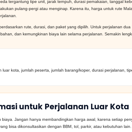
da tergantung tipe unit, jarak tempuh, durasi pemakaian, tanggal kebe
dilakukan pulang-pergi atau menginap. Karena itu, harga untuk rute M
erjalanan.
berdasarkan rute, durasi, dan paket yang dipilih. Untuk perjalanan dua
ambahan, dan kemungkinan biaya lain selama perjalanan. Semakin lengk
an luar kota, jumlah peserta, jumlah barang/koper, durasi perjalanan, ti
rmasi untuk Perjalanan Luar Kota
iaya. Jangan hanya membandingkan harga awal, karena setiap penyed
g bisa dikonsultasikan dengan BBM, tol, parkir, atau kebutuhan lain.