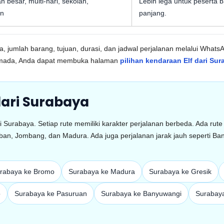
besar, multi-hari, sekolah,
Lebih lega untuk peserta 
an
panjang.
erta, jumlah barang, tujuan, durasi, dan jadwal perjalanan melalui W
armada, Anda dapat membuka halaman
pilihan kendaraan Elf dari Su
dari Surabaya
ri Surabaya. Setiap rute memiliki karakter perjalanan berbeda. Ada ru
Tuban, Jombang, dan Madura. Ada juga perjalanan jarak jauh seperti B
rabaya ke Bromo
Surabaya ke Madura
Surabaya ke Gresik
o
Surabaya ke Pasuruan
Surabaya ke Banyuwangi
Surabaya