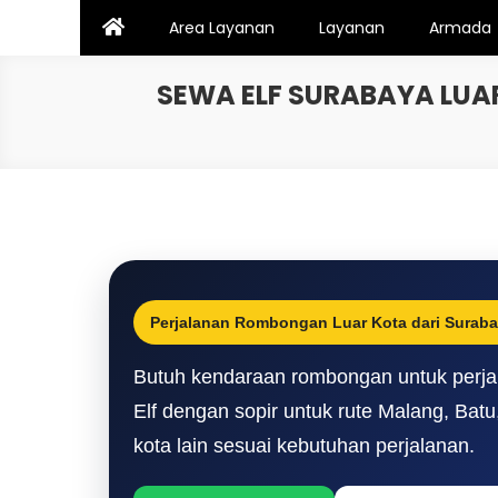
Skip
Area Layanan
Layanan
Armada
to
content
SEWA ELF SURABAYA LUA
Perjalanan Rombongan Luar Kota dari Surab
Butuh kendaraan rombongan untuk perjal
Elf dengan sopir untuk rute Malang, Bat
kota lain sesuai kebutuhan perjalanan.