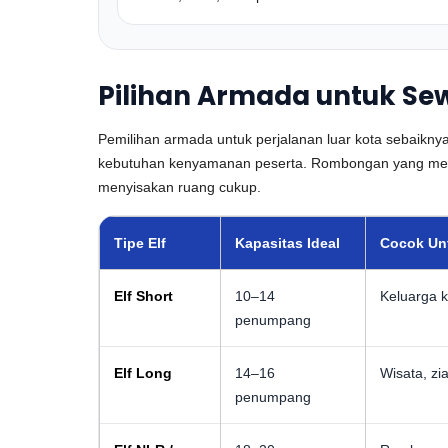
Pilihan Armada untuk Sew
Pemilihan armada untuk perjalanan luar kota sebaikny
kebutuhan kenyamanan peserta. Rombongan yang memba
menyisakan ruang cukup.
Tipe Elf
Kapasitas Ideal
Cocok Un
Elf Short
10–14
Keluarga k
penumpang
Elf Long
14–16
Wisata, zi
penumpang