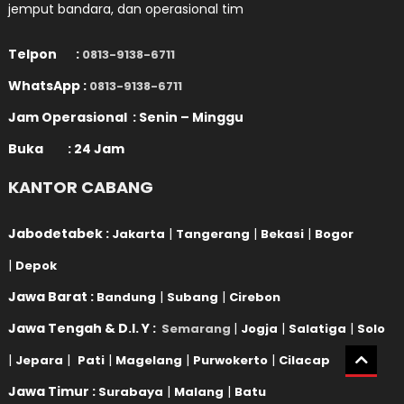
jemput bandara, dan operasional tim
Telpon :
0813-9138-6711
WhatsApp :
0813-9138-6711
Jam Operasional : Senin – Minggu
Buka : 24 Jam
KANTOR CABANG
Jabodetabek :
|
|
|
Jakarta
Tangerang
Bekasi
Bogor
|
Depok
Jawa Barat :
|
|
Bandung
Subang
Cirebon
Jawa Tengah & D.I. Y :
|
|
|
Semarang
Jogja
Salatiga
Solo
|
|
|
|
|
Jepara
Pati
Magelang
Purwokerto
Cilacap
Jawa Timur :
|
|
Surabaya
Malang
Batu