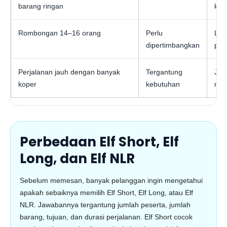
barang ringan
kel
Rombongan 14–16 orang
Perlu
Leb
dipertimbangkan
pes
Perjalanan jauh dengan banyak
Tergantung
Jik
koper
kebutuhan
mer
Perbedaan Elf Short, Elf
Long, dan Elf NLR
Sebelum memesan, banyak pelanggan ingin mengetahui
apakah sebaiknya memilih Elf Short, Elf Long, atau Elf
NLR. Jawabannya tergantung jumlah peserta, jumlah
barang, tujuan, dan durasi perjalanan. Elf Short cocok