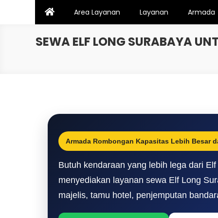
Skip
Area Layanan
Layanan
Armada
to
content
SEWA ELF LONG SURABAYA UNT
Armada Rombongan Kapasitas Lebih Besar da
Butuh kendaraan yang lebih lega dari El
menyediakan layanan sewa Elf Long Sura
majelis, tamu hotel, penjemputan bandara