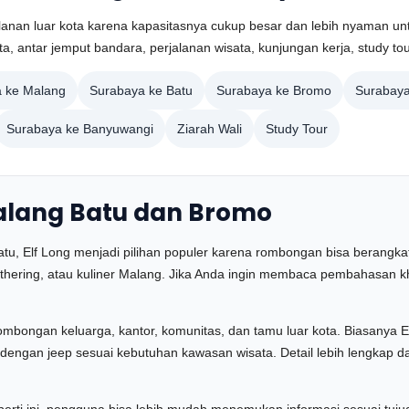
jalanan luar kota karena kapasitasnya cukup besar dan lebih nyaman
, antar jemput bandara, perjalanan wisata, kunjungan kerja, study tour
 ke Malang
Surabaya ke Batu
Surabaya ke Bromo
Surabaya
Surabaya ke Banyuwangi
Ziarah Wali
Study Tour
Malang Batu dan Bromo
tu, Elf Long menjadi pilihan populer karena rombongan bisa berangkat
athering, atau kuliner Malang. Jika Anda ingin membaca pembahasan khu
h rombongan keluarga, kantor, komunitas, dan tamu luar kota. Biasanya
dengan jeep sesuai kebutuhan kawasan wisata. Detail lebih lengkap d