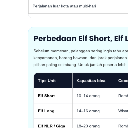
Perjalanan luar kota atau multi-hari
Perbedaan Elf Short, Elf 
Sebelum memesan, pelanggan sering ingin tahu apak
kenyamanan, barang bawaan, dan jarak perjalanan. 
pilihan paling seimbang. Untuk jumlah peserta lebih 
Tipe Unit
Kapasitas Ideal
Coco
Elf Short
10–14 orang
Rombo
Elf Long
14–16 orang
Wisat
Elf NLR / Giga
18–20 orang
Rombo