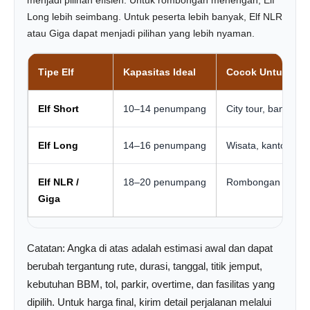
menjadi pilihan efisien. Untuk rombongan menengah, Elf
Long lebih seimbang. Untuk peserta lebih banyak, Elf NLR
atau Giga dapat menjadi pilihan yang lebih nyaman.
Tipe Elf
Kapasitas Ideal
Cocok Untuk
Elf Short
10–14 penumpang
City tour, bandara
Elf Long
14–16 penumpang
Wisata, kantor, ziar
Elf NLR /
18–20 penumpang
Rombongan besar, 
Giga
Catatan: Angka di atas adalah estimasi awal dan dapat
berubah tergantung rute, durasi, tanggal, titik jemput,
kebutuhan BBM, tol, parkir, overtime, dan fasilitas yang
dipilih. Untuk harga final, kirim detail perjalanan melalui