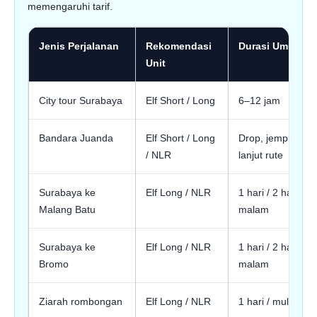
memengaruhi tarif.
Jenis Perjalanan
Rekomendasi
Durasi Umum
Unit
City tour Surabaya
Elf Short / Long
6–12 jam
Bandara Juanda
Elf Short / Long
Drop, jemput, at
/ NLR
lanjut rute
Surabaya ke
Elf Long / NLR
1 hari / 2 hari 1
Malang Batu
malam
Surabaya ke
Elf Long / NLR
1 hari / 2 hari 1
Bromo
malam
Ziarah rombongan
Elf Long / NLR
1 hari / multi-kota