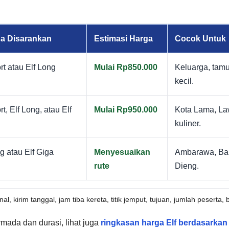
a Disarankan
Estimasi Harga
Cocok Untuk
rt atau Elf Long
Mulai Rp850.000
Keluarga, tam
kecil.
rt, Elf Long, atau Elf
Mulai Rp950.000
Kota Lama, L
kuliner.
g atau Elf Giga
Menyesuaikan
Ambarawa, Ban
rute
Dieng.
inal, kirim tanggal, jam tiba kereta, titik jemput, tujuan, jumlah peser
mada dan durasi, lihat juga
ringkasan harga Elf berdasarkan