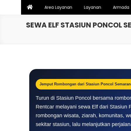
Skip
Area Layanan
Layanan
Armada
to
content
SEWA ELF STASIUN PONCOL 
Jemput Rombongan dari Stasiun Poncol Semaran
Turun di Stasiun Poncol bersama rombo
Rentcar melayani sewa Elf dari Stasiun 
rombongan wisata, ziarah, komunitas, we
sekitar stasiun, lalu melanjutkan perjala