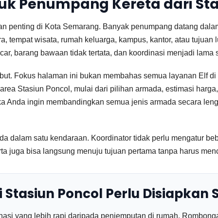
tuk Penumpang Kereta dari Sta
angan penting di Kota Semarang. Banyak penumpang datang da
a, tempat wisata, rumah keluarga, kampus, kantor, atau tujuan l
ar, barang bawaan tidak tertata, dan koordinasi menjadi lama se
sebut. Fokus halaman ini bukan membahas semua layanan Elf 
a Stasiun Poncol, mulai dari pilihan armada, estimasi harga, al
ika Anda ingin membandingkan semua jenis armada secara leng
a dalam satu kendaraan. Koordinator tidak perlu mengatur bebe
juga bisa langsung menuju tujuan pertama tanpa harus mencari 
Stasiun Poncol Perlu Disiapkan 
asi yang lebih rapi daripada penjemputan di rumah. Rombong