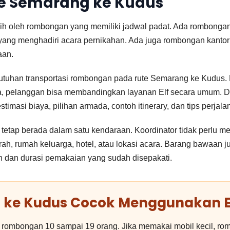
te Semarang ke Kudus
lih oleh rombongan yang memiliki jadwal padat. Ada rombongan
r yang menghadiri acara pernikahan. Ada juga rombongan kant
aan.
utuhan transportasi rombongan pada rute Semarang ke Kudus.
a, pelanggan bisa membandingkan layanan Elf secara umum. Di 
stimasi biaya, pilihan armada, contoh itinerary, dan tips perjala
etap berada dalam satu kendaraan. Koordinator tidak perlu men
rah, rumah keluarga, hotel, atau lokasi acara. Barang bawaan 
an dan durasi pemakaian yang sudah disepakati.
 ke Kudus Cocok Menggunakan E
 rombongan 10 sampai 19 orang. Jika memakai mobil kecil, ro