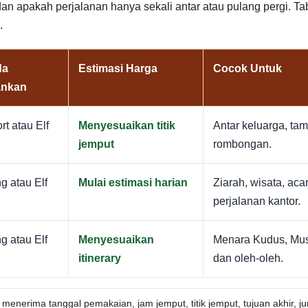
 dan apakah perjalanan hanya sekali antar atau pulang pergi. 
.
da
Estimasi Harga
Cocok Untuk
ankan
rt atau Elf
Menyesuaikan titik
Antar keluarga, ta
jemput
rombongan.
ng atau Elf
Mulai estimasi harian
Ziarah, wisata, ac
perjalanan kantor.
ng atau Elf
Menyesuaikan
Menara Kudus, Mus
itinerary
dan oleh-oleh.
 menerima tanggal pemakaian, jam jemput, titik jemput, tujuan akhir, ju