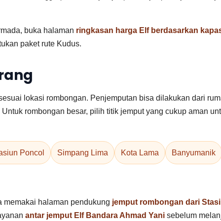
armada, buka halaman
ringkasan harga Elf berdasarkan kapas
tukan paket rute Kudus.
arang
sesuai lokasi rombongan. Penjemputan bisa dilakukan dari ruma
ti. Untuk rombongan besar, pilih titik jemput yang cukup aman
asiun Poncol
Simpang Lima
Kota Lama
Banyumanik
isa memakai halaman pendukung
jemput rombongan dari Stas
layanan
antar jemput Elf Bandara Ahmad Yani
sebelum melanj