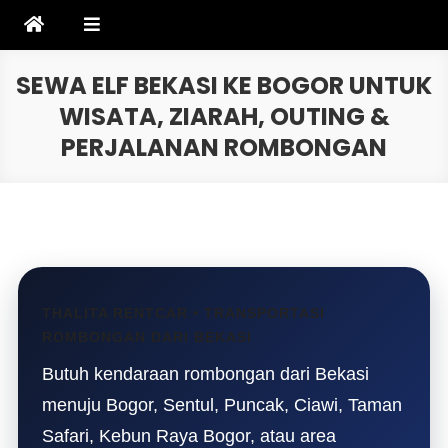
Skip
to
content
SEWA ELF BEKASI KE BOGOR UNTUK
WISATA, ZIARAH, OUTING &
PERJALANAN ROMBONGAN
THALITA RENTCAR • TRANSPORTASI
ROMBONGAN DARI BEKASI
Butuh kendaraan rombongan dari Bekasi
menuju Bogor, Sentul, Puncak, Ciawi, Taman
Safari, Kebun Raya Bogor, atau area