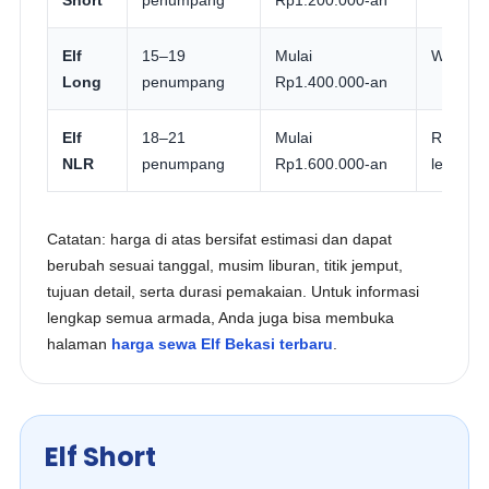
Short
penumpang
Rp1.200.000-an
Elf
15–19
Mulai
Wisata B
Long
penumpang
Rp1.400.000-an
Elf
18–21
Mulai
Rombong
NLR
penumpang
Rp1.600.000-an
lebih n
Catatan: harga di atas bersifat estimasi dan dapat
berubah sesuai tanggal, musim liburan, titik jemput,
tujuan detail, serta durasi pemakaian. Untuk informasi
lengkap semua armada, Anda juga bisa membuka
halaman
harga sewa Elf Bekasi terbaru
.
Elf Short