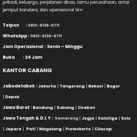
pribadi, keluarga, perjalanan dinas, tamu perusahaan, antar
jemput bandara, dan operasional tim
Telpon :
0813-9138-6711
WhatsApp :
0813-9138-6711
Jam Operasional : Senin – Minggu
Buka : 24 Jam
KANTOR CABANG
Jabodetabek :
|
|
|
Jakarta
Tangerang
Bekasi
Bogor
|
Depok
Jawa Barat :
|
|
Bandung
Subang
Cirebon
Jawa Tengah & D.I. Y :
|
|
|
Semarang
Jogja
Salatiga
Solo
|
|
|
|
|
Jepara
Pati
Magelang
Purwokerto
Cilacap