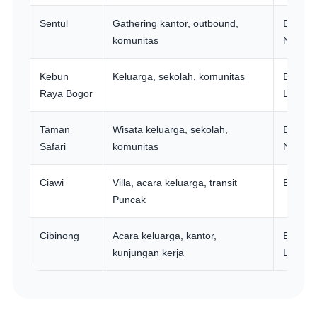
Sentul
Gathering kantor, outbound,
Elf Long
komunitas
NLR
Kebun
Keluarga, sekolah, komunitas
Elf Shor
Raya Bogor
Long
Taman
Wisata keluarga, sekolah,
Elf Long
Safari
komunitas
NLR
Ciawi
Villa, acara keluarga, transit
Elf Lon
Puncak
Cibinong
Acara keluarga, kantor,
Elf Shor
kunjungan kerja
Long