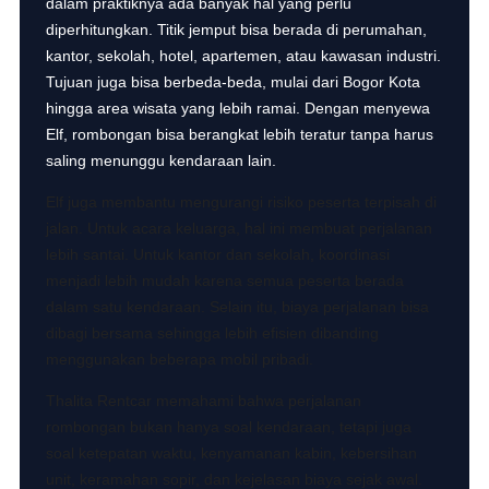
dalam praktiknya ada banyak hal yang perlu
diperhitungkan. Titik jemput bisa berada di perumahan,
kantor, sekolah, hotel, apartemen, atau kawasan industri.
Tujuan juga bisa berbeda-beda, mulai dari Bogor Kota
hingga area wisata yang lebih ramai. Dengan menyewa
Elf, rombongan bisa berangkat lebih teratur tanpa harus
saling menunggu kendaraan lain.
Elf juga membantu mengurangi risiko peserta terpisah di
jalan. Untuk acara keluarga, hal ini membuat perjalanan
lebih santai. Untuk kantor dan sekolah, koordinasi
menjadi lebih mudah karena semua peserta berada
dalam satu kendaraan. Selain itu, biaya perjalanan bisa
dibagi bersama sehingga lebih efisien dibanding
menggunakan beberapa mobil pribadi.
Thalita Rentcar memahami bahwa perjalanan
rombongan bukan hanya soal kendaraan, tetapi juga
soal ketepatan waktu, kenyamanan kabin, kebersihan
unit, keramahan sopir, dan kejelasan biaya sejak awal.