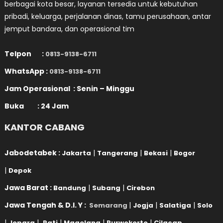
berbagai kota besar, layanan tersedia untuk kebutuhan
pribadi, keluarga, perjalanan dinas, tamu perusahaan, antar
jemput bandara, dan operasional tim
Telpon :
0813-9138-6711
WhatsApp :
0813-9138-6711
Jam Operasional : Senin – Minggu
Buka : 24 Jam
KANTOR CABANG
Jabodetabek :
|
|
|
Jakarta
Tangerang
Bekasi
Bogor
|
Depok
Jawa Barat :
|
|
Bandung
Subang
Cirebon
Jawa Tengah & D.I. Y :
|
|
|
Semarang
Jogja
Salatiga
Solo
|
|
|
|
|
Jepara
Pati
Magelang
Purwokerto
Cilacap