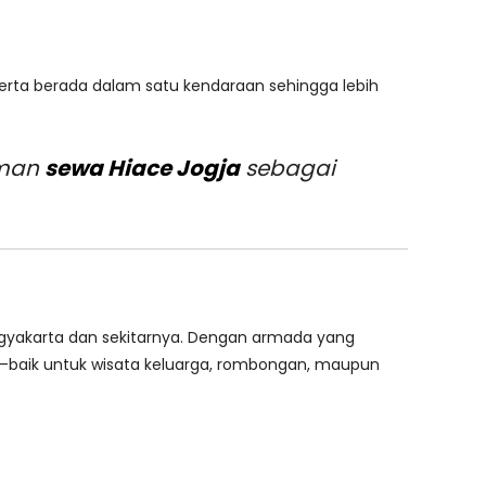
serta berada dalam satu kendaraan sehingga lebih
aman
sewa Hiace Jogja
sebagai
Yogyakarta dan sekitarnya. Dengan armada yang
n—baik untuk wisata keluarga, rombongan, maupun