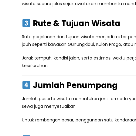
wisata secara jelas sejak awal akan membantu menda
Rute & Tujuan Wisata
Rute perjalanan dan tujuan wisata menjadi faktor pen
jauh seperti kawasan Gunungkidul, Kulon Progo, atau r
Jarak tempuh, kondisi jalan, serta estimasi waktu 
keseluruhan.
Jumlah Penumpang
Jumlah peserta wisata menentukan jenis armada yan
sewa juga menyesuaikan.
Untuk rombongan besar, penggunaan satu kendaraan b