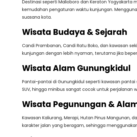
Destinasi seperti Malioboro dan Keraton Yogyakarta 
kemudahan pengaturan waktu kunjungan. Menggunak
suasana kota.
Wisata Budaya & Sejarah
Candi Prambanan, Candi Ratu Boko, dan kawasan sek
kunjungan dengan lebih nyaman, terutama jika bepe
Wisata Alam Gunungkidul
Pantai-pantai di Gunungkidul seperti kawasan panta
SUV, hingga minibus sangat cocok untuk perjalanan w
Wisata Pegunungan & Ala
Kawasan Kaliurang, Merapi, Hutan Pinus Mangunan, d
karakter jalan yang beragam, sehingga menggunaka