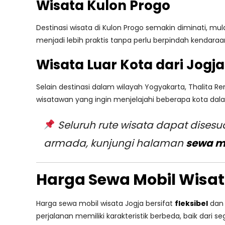
Wisata Kulon Progo
Destinasi wisata di Kulon Progo semakin diminati, mu
menjadi lebih praktis tanpa perlu berpindah kendaraa
Wisata Luar Kota dari Jogja
Selain destinasi dalam wilayah Yogyakarta, Thalita Re
wisatawan yang ingin menjelajahi beberapa kota da
Seluruh rute wisata dapat dises
armada, kunjungi halaman
sewa m
Harga Sewa Mobil Wisat
Harga sewa mobil wisata Jogja bersifat
fleksibel
dan 
perjalanan memiliki karakteristik berbeda, baik dari 