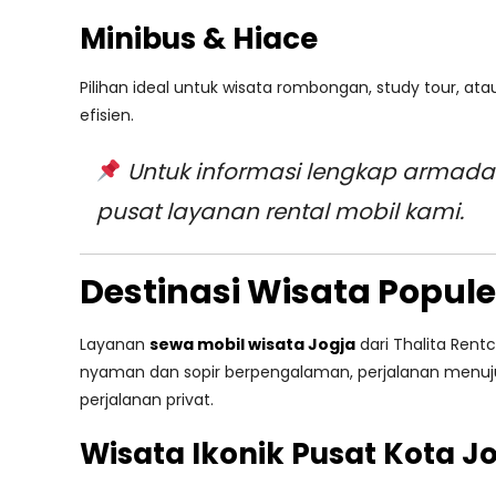
Minibus & Hiace
Pilihan ideal untuk wisata rombongan, study tour, a
efisien.
Untuk informasi lengkap armada 
pusat layanan rental mobil kami.
Destinasi Wisata Popule
Layanan
sewa mobil wisata Jogja
dari Thalita Rent
nyaman dan sopir berpengalaman, perjalanan menuju
perjalanan privat.
Wisata Ikonik Pusat Kota J