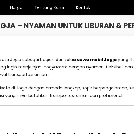
Harga
Tentang Kami
Kontak
OGJA – NYAMAN UNTUK LIBURAN & 
sata Jogja sebagai bagian dari solusi
sewa mobil Jogja
yang fl
ng ingin menjelajahi Yogyakarta dengan nyaman, fleksibel, da
adwal transportasi umum.
 wisata di Jogja dengan armada lengkap, sopir berpengalaman,
ansi yang membutuhkan transportasi aman dan profesional.