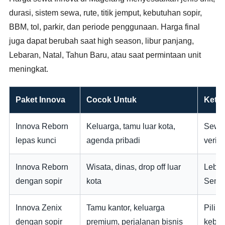
durasi, sistem sewa, rute, titik jemput, kebutuhan sopir,
BBM, tol, parkir, dan periode penggunaan. Harga final
juga dapat berubah saat high season, libur panjang,
Lebaran, Natal, Tahun Baru, atau saat permintaan unit
meningkat.
Paket Innova
Cocok Untuk
Kete
Innova Reborn
Keluarga, tamu luar kota,
Sewa 
lepas kunci
agenda pribadi
verif
Innova Reborn
Wisata, dinas, drop off luar
Lebih
dengan sopir
kota
Semar
Innova Zenix
Tamu kantor, keluarga
Pilih
dengan sopir
premium, perjalanan bisnis
kebut