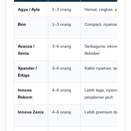
Agya / Ayla
1–3 orang
Hemat, ringkas, praktis
Brio
1–3 orang
Compact, nyaman, pilih
Avanza /
3–6 orang
Serbaguna, ekonomis, k
Xenia
fleksibel
Xpander /
3–6 orang
Kabin nyaman, tampilan
Ertiga
Innova
4–6 orang
Lebih lega, nyaman untu
Reborn
perjalanan jauh
Innova Zenix
4–6 orang
Lebih premium dan repre